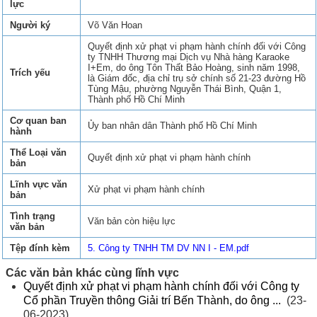
lực
Người ký
Võ Văn Hoan
Quyết định xử phạt vi phạm hành chính đối với Công
ty TNHH Thương mại Dịch vụ Nhà hàng Karaoke
I+Em, do ông Tôn Thất Bảo Hoàng, sinh năm 1998,
Trích yếu
là Giám đốc, địa chỉ trụ sở chính số 21-23 đường Hồ
Tùng Mậu, phường Nguyễn Thái Bình, Quận 1,
Thành phố Hồ Chí Minh
Cơ quan ban
Ủy ban nhân dân Thành phố Hồ Chí Minh
hành
Thể Loại văn
Quyết định xử phạt vi phạm hành chính
bản
Lĩnh vực văn
Xử phạt vi phạm hành chính
bản
Tình trạng
Văn bản còn hiệu lực
văn bản
Tệp đính kèm
5. Công ty TNHH TM DV NN I - EM.pdf
Các văn bản khác cùng lĩnh vực
Quyết định xử phạt vi phạm hành chính đối với Công ty
Cổ phần Truyền thông Giải trí Bến Thành, do ông ...
(23-
06-2023)