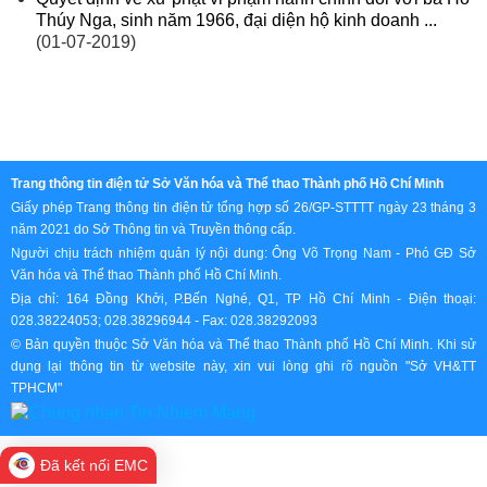
Thúy Nga, sinh năm 1966, đại diện hộ kinh doanh ...
(01-07-2019)
Trang thông tin điện tử Sở Văn hóa và Thể thao Thành phố Hồ Chí Minh
Giấy phép Trang thông tin điện tử tổng hợp số 26/GP-STTTT ngày 23 tháng 3
năm 2021 do Sở Thông tin và Truyền thông cấp.
Người chịu trách nhiệm quản lý nội dung: Ông Võ Trọng Nam - Phó GĐ Sở
Văn hóa và Thể thao Thành phố Hồ Chí Minh.
Địa chỉ: 164 Đồng Khởi, P.Bến Nghé, Q1, TP Hồ Chí Minh - Điện thoại:
028.38224053; 028.38296944 - Fax: 028.38292093
© Bản quyền thuộc Sở Văn hóa và Thể thao Thành phố Hồ Chí Minh. Khi sử
dụng lại thông tin từ website này, xin vui lòng ghi rõ nguồn "Sở VH&TT
TPHCM"
Đã kết nối EMC