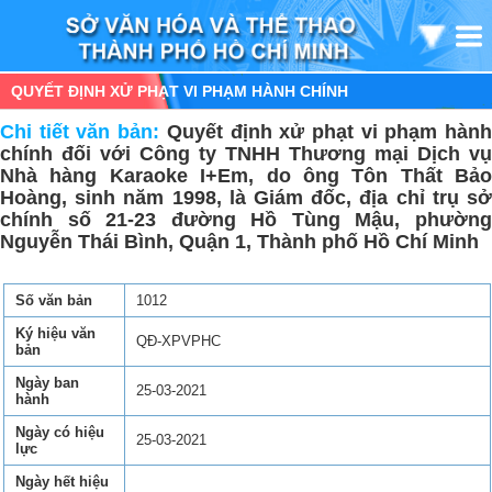
QUYẾT ĐỊNH XỬ PHẠT VI PHẠM HÀNH CHÍNH
Chi tiết văn bản:
Quyết định xử phạt vi phạm hàn
chính đối với Công ty TNHH Thương mại Dịch vụ
Nhà hàng Karaoke I+Em, do ông Tôn Thất Bảo
Hoàng, sinh năm 1998, là Giám đốc, địa chỉ trụ sở
chính số 21-23 đường Hồ Tùng Mậu, phường
Nguyễn Thái Bình, Quận 1, Thành phố Hồ Chí Minh
Số văn bản
1012
Ký hiệu văn
QĐ-XPVPHC
bản
Ngày ban
25-03-2021
hành
Ngày có hiệu
25-03-2021
lực
Ngày hết hiệu