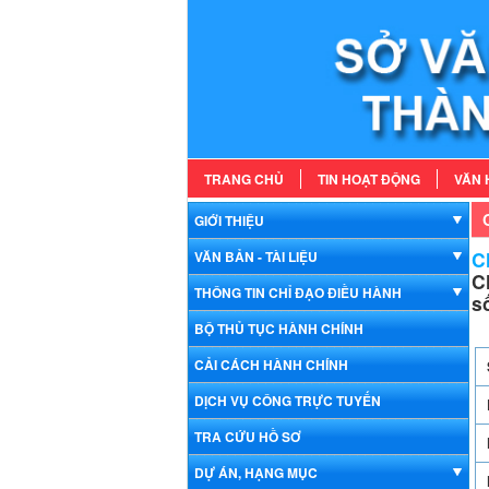
TRANG CHỦ
TIN HOẠT ĐỘNG
VĂN 
GIỚI THIỆU
Ch
VĂN BẢN - TÀI LIỆU
C
THÔNG TIN CHỈ ĐẠO ĐIỀU HÀNH
s
BỘ THỦ TỤC HÀNH CHÍNH
CẢI CÁCH HÀNH CHÍNH
DỊCH VỤ CÔNG TRỰC TUYẾN
TRA CỨU HỒ SƠ
DỰ ÁN, HẠNG MỤC