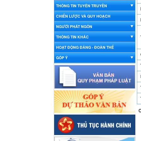
THÔNG TIN TUYÊN TRUYỀN
CHIẾN LƯỢC VÀ QUY HOẠCH
NGƯỜI PHÁT NGÔN
THÔNG TIN KHÁC
HOẠT ĐỘNG ĐẢNG - ĐOÀN THỂ
GÓP Ý
C