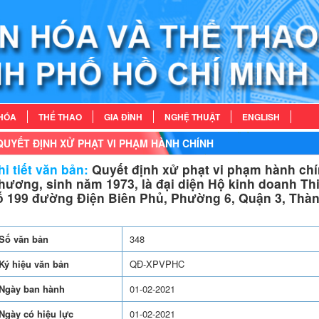
HÓA
THỂ THAO
GIA ĐÌNH
NGHỆ THUẬT
ENGLISH
QUYẾT ĐỊNH XỬ PHẠT VI PHẠM HÀNH CHÍNH
i tiết văn bản:
Quyết định xử phạt vi phạm hành chí
hương, sinh năm 1973, là đại diện Hộ kinh doanh Th
ố 199 đường Điện Biên Phủ, Phường 6, Quận 3, Thà
Số văn bản
348
Ký hiệu văn bản
QĐ-XPVPHC
Ngày ban hành
01-02-2021
Ngày có hiệu lực
01-02-2021