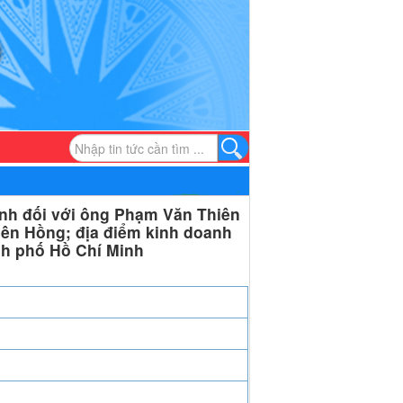
nh đối với ông Phạm Văn Thiên
iên Hồng; địa điểm kinh doanh
nh phố Hồ Chí Minh