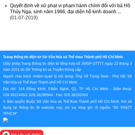
Quyết định về xử phạt vi phạm hành chính đối với bà Hồ
Thúy Nga, sinh năm 1966, đại diện hộ kinh doanh ...
(01-07-2019)
Trang thông tin điện tử Sở Văn hóa và Thể thao Thành phố Hồ Chí Minh
Giấy phép Trang thông tin điện tử tổng hợp số 26/GP-STTTT ngày 23 tháng 3
năm 2021 do Sở Thông tin và Truyền thông cấp.
Người chịu trách nhiệm quản lý nội dung: Ông Võ Trọng Nam - Phó GĐ Sở
Văn hóa và Thể thao Thành phố Hồ Chí Minh.
Địa chỉ: 164 Đồng Khởi, P.Bến Nghé, Q1, TP Hồ Chí Minh - Điện thoại:
028.38224053; 028.38296944 - Fax: 028.38292093
© Bản quyền thuộc Sở Văn hóa và Thể thao Thành phố Hồ Chí Minh. Khi sử
dụng lại thông tin từ website này, xin vui lòng ghi rõ nguồn "Sở VH&TT
TPHCM"
Đã kết nối EMC