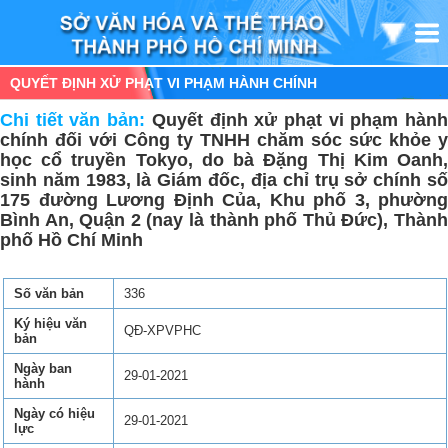
QUYẾT ĐỊNH XỬ PHẠT VI PHẠM HÀNH CHÍNH
Chi tiết văn bản:
Quyết định xử phạt vi phạm hàn
chính đối với Công ty TNHH chăm sóc sức khỏe y
học cổ truyền Tokyo, do bà Đặng Thị Kim Oanh,
sinh năm 1983, là Giám đốc, địa chỉ trụ sở chính số
175 đường Lương Định Của, Khu phố 3, phường
Bình An, Quận 2 (nay là thành phố Thủ Đức), Thành
phố Hồ Chí Minh
Số văn bản
336
Ký hiệu văn
QĐ-XPVPHC
bản
Ngày ban
29-01-2021
hành
Ngày có hiệu
29-01-2021
lực