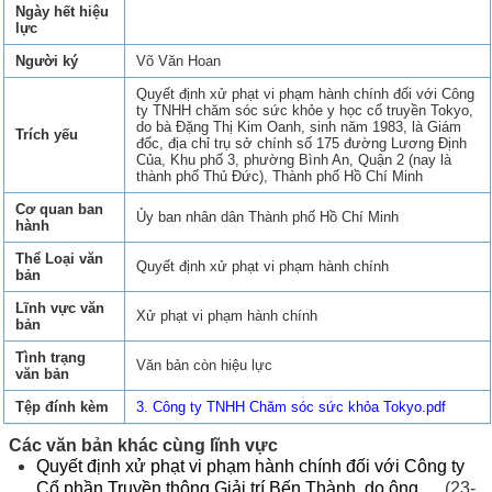
Ngày hết hiệu
lực
Người ký
Võ Văn Hoan
Quyết định xử phạt vi phạm hành chính đối với Công
ty TNHH chăm sóc sức khỏe y học cổ truyền Tokyo,
do bà Đặng Thị Kim Oanh, sinh năm 1983, là Giám
Trích yếu
đốc, địa chỉ trụ sở chính số 175 đường Lương Định
Của, Khu phố 3, phường Bình An, Quận 2 (nay là
thành phố Thủ Đức), Thành phố Hồ Chí Minh
Cơ quan ban
Ủy ban nhân dân Thành phố Hồ Chí Minh
hành
Thể Loại văn
Quyết định xử phạt vi phạm hành chính
bản
Lĩnh vực văn
Xử phạt vi phạm hành chính
bản
Tình trạng
Văn bản còn hiệu lực
văn bản
Tệp đính kèm
3. Công ty TNHH Chăm sóc sức khỏa Tokyo.pdf
Các văn bản khác cùng lĩnh vực
Quyết định xử phạt vi phạm hành chính đối với Công ty
Cổ phần Truyền thông Giải trí Bến Thành, do ông ...
(23-