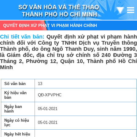
QUYẾT ĐỊNH XỬ PHẠT VI PHẠM HÀNH CHÍNH
Chi tiết văn bản:
Quyết định xử phạt vi phạm hàn
chính đối với Công ty TNHH Dịch vụ Truyền thông
Thành phố, do ông Ngô Thanh Duy, sinh năm 1990,
là Giám đốc, địa chỉ trụ sở chính số 240 Đường 3
Tháng 2, Phường 12, Quận 10, Thành phố Hồ Chí
Minh
Số văn bản
13
Ký hiệu văn
QĐ-XPVPHC
bản
Ngày ban
05-01-2021
hành
Ngày có hiệu
05-01-2021
lực
Ngày hết hiệu