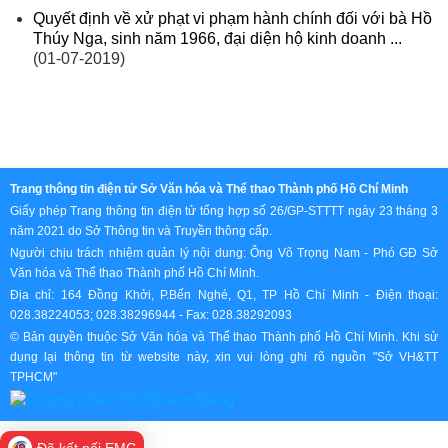
Quyết định về xử phạt vi phạm hành chính đối với bà Hồ
Thúy Nga, sinh năm 1966, đại diện hộ kinh doanh ...
(01-07-2019)
Trang thông tin điện tử Sở Văn hóa và Thể thao Thành phố Hồ Chí Minh
Giấy phép Trang thông tin điện tử tổng hợp số 26/GP-STTTT ngày 23 tháng 3
năm 2021 do Sở Thông tin và Truyền thông cấp.
Người chịu trách nhiệm quản lý nội dung: Ông Võ Trọng Nam - Phó GĐ Sở
Văn hóa và Thể thao Thành phố Hồ Chí Minh.
Địa chỉ: 164 Đồng Khởi, P.Bến Nghé, Q1, TP Hồ Chí Minh - Điện thoại:
028.38224053; 028.38296944 - Fax: 028.38292093
© Bản quyền thuộc Sở Văn hóa và Thể thao Thành phố Hồ Chí Minh. Khi sử
dụng lại thông tin từ website này, xin vui lòng ghi rõ nguồn "Sở VH&TT
TPHCM"
Đã kết nối EMC