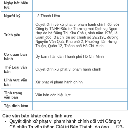
Ngày hết hiệu
lực
Người ký
Lê Thanh Liêm
Quyết định về xử phạt vi phạm hành chính đối với
Công ty TNHH Đầu tư Thương mại Dịch vụ Ngọc
Huy do bà Đặng Thị Kim Châu, sinh năm 1976, là
Trích yếu
Giám đốc, địa chỉ trụ sở chính số 29/219E đường
Nguyễn Văn Quá, Khu phố 2, Phường Tân Hưng
Thuận, Quận 12, Thành phố Hồ Chí Minh
Cơ quan ban
Ủy ban nhân dân Thành phố Hồ Chí Minh
hành
Thể Loại văn
Quyết định xử phạt vi phạm hành chính
bản
Lĩnh vực văn
Xử phạt vi phạm hành chính
bản
Tình trạng
Văn bản còn hiệu lực
văn bản
Tệp đính kèm
Các văn bản khác cùng lĩnh vực
Quyết định xử phạt vi phạm hành chính đối với Công ty
Cổ phần Truyền thông Giải trí Bến Thành, do ông ...
(23-