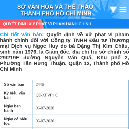
QUYẾT ĐỊNH XỬ PHẠT VI PHẠM HÀNH CHÍNH
Chi tiết văn bản:
Quyết định về xử phạt vi phạm
hành chính đối với Công ty TNHH Đầu tư Thương
mại Dịch vụ Ngọc Huy do bà Đặng Thị Kim Châu,
sinh năm 1976, là Giám đốc, địa chỉ trụ sở chính số
29/219E đường Nguyễn Văn Quá, Khu phố 2,
Phường Tân Hưng Thuận, Quận 12, Thành phố Hồ
Chí Minh
Số văn bản
2446
Ký hiệu văn
QĐ-XPVPHC
bản
Ngày ban
06-07-2020
hành
Ngày có hiệu
06-07-2020
lực