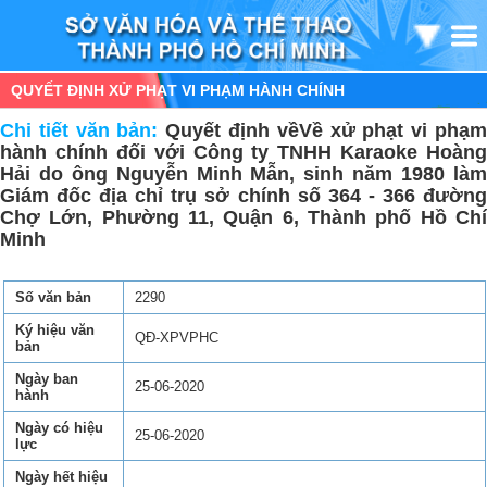
QUYẾT ĐỊNH XỬ PHẠT VI PHẠM HÀNH CHÍNH
Chi tiết văn bản:
Quyết định vềVề xử phạt vi phạ
hành chính đối với Công ty TNHH Karaoke Hoàng
Hải do ông Nguyễn Minh Mẫn, sinh năm 1980 làm
Giám đốc địa chỉ trụ sở chính số 364 - 366 đường
Chợ Lớn, Phường 11, Quận 6, Thành phố Hồ Chí
Minh
Số văn bản
2290
Ký hiệu văn
QĐ-XPVPHC
bản
Ngày ban
25-06-2020
hành
Ngày có hiệu
25-06-2020
lực
Ngày hết hiệu