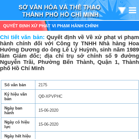
QUYẾT ĐỊNH XỬ PHẠT VI PHẠM HÀNH CHÍNH
Chi tiết văn bản:
Quyết định về Về xử phạt vi phạ
hành chính đối với Công ty TNHH Nhà hàng Hoa
Hướng Dương do ông Lê Lý Huỳnh, sinh năm 1989
làm Giám đốc; địa chỉ trụ sở chính số 9 đường
Nguyễn Trãi, Phường Bến Thành, Quận 1, Thành
phố Hồ Chí Minh
Số văn bản
2175
Ký hiệu văn
QĐ-XPVPHC
bản
Ngày ban
15-06-2020
hành
Ngày có hiệu
15-06-2020
lực
Ngày hết hiệu