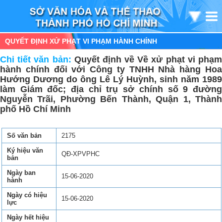
QUYẾT ĐỊNH XỬ PHẠT VI PHẠM HÀNH CHÍNH
Chi tiết văn bản:
Quyết định về Về xử phạt vi phạ
hành chính đối với Công ty TNHH Nhà hàng Hoa
Hướng Dương do ông Lê Lý Huỳnh, sinh năm 1989
làm Giám đốc; địa chỉ trụ sở chính số 9 đường
Nguyễn Trãi, Phường Bến Thành, Quận 1, Thành
phố Hồ Chí Minh
Số văn bản
2175
Ký hiệu văn
QĐ-XPVPHC
bản
Ngày ban
15-06-2020
hành
Ngày có hiệu
15-06-2020
lực
Ngày hết hiệu