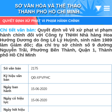
QUYẾT ĐỊNH XỬ PHẠT VI PHẠM HÀNH CHÍNH
Chi tiết văn bản:
Quyết định về Về xử phạt vi phạ
hành chính đối với Công ty TNHH Nhà hàng Hoa
Hướng Dương do ông Lê Lý Huỳnh, sinh năm 1989
làm Giám đốc; địa chỉ trụ sở chính số 9 đường
Nguyễn Trãi, Phường Bến Thành, Quận 1, Thành
phố Hồ Chí Minh
Số văn bản
2175
Ký hiệu văn
QĐ-XPVPHC
bản
Ngày ban
15-06-2020
hành
Ngày có hiệu
15-06-2020
lực
Ngày hết hiệu