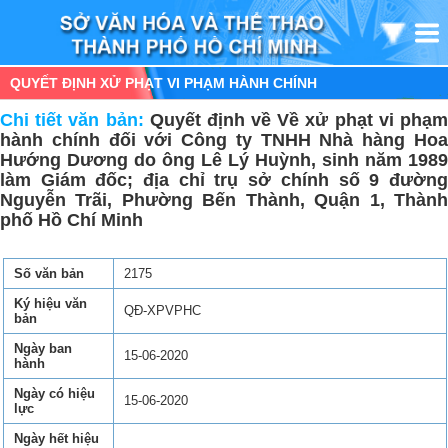
QUYẾT ĐỊNH XỬ PHẠT VI PHẠM HÀNH CHÍNH
Chi tiết văn bản:
Quyết định về Về xử phạt vi phạ
hành chính đối với Công ty TNHH Nhà hàng Hoa
Hướng Dương do ông Lê Lý Huỳnh, sinh năm 1989
làm Giám đốc; địa chỉ trụ sở chính số 9 đường
Nguyễn Trãi, Phường Bến Thành, Quận 1, Thành
phố Hồ Chí Minh
Số văn bản
2175
Ký hiệu văn
QĐ-XPVPHC
bản
Ngày ban
15-06-2020
hành
Ngày có hiệu
15-06-2020
lực
Ngày hết hiệu