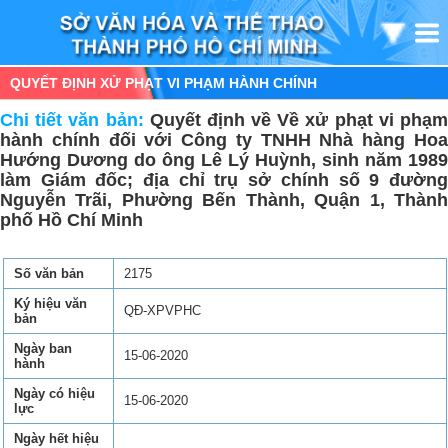
QUYẾT ĐỊNH XỬ PHẠT VI PHẠM HÀNH CHÍNH
Chi tiết văn bản:
Quyết định về Về xử phạt vi phạ
hành chính đối với Công ty TNHH Nhà hàng Hoa
Hướng Dương do ông Lê Lý Huỳnh, sinh năm 1989
làm Giám đốc; địa chỉ trụ sở chính số 9 đường
Nguyễn Trãi, Phường Bến Thành, Quận 1, Thành
phố Hồ Chí Minh
Số văn bản
2175
Ký hiệu văn
QĐ-XPVPHC
bản
Ngày ban
15-06-2020
hành
Ngày có hiệu
15-06-2020
lực
Ngày hết hiệu