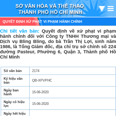
QUYẾT ĐỊNH XỬ PHẠT VI PHẠM HÀNH CHÍNH
Chi tiết văn bản:
Quyết định về xử phạt vi phạm
hành chính đối với Công ty TNHH Thương mại và
Dịch vụ Bling Bling, do bà Trần Thị Lợi, sinh năm
1986, là Tổng Giám đốc, địa chỉ trụ sở chính số 224
đường Pasteur, Phường 6, Quận 3, Thành phố Hồ
Chí Minh
Số văn bản
2174
Ký hiệu văn
QĐ-XPVPHC
bản
Ngày ban
15-06-2020
hành
Ngày có hiệu
15-06-2020
lực
Ngày hết hiệu