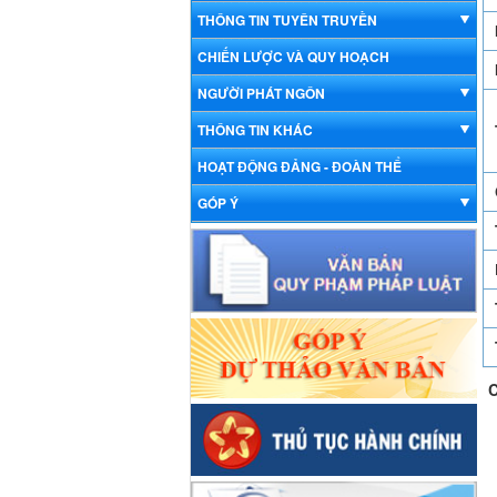
THÔNG TIN TUYÊN TRUYỀN
CHIẾN LƯỢC VÀ QUY HOẠCH
NGƯỜI PHÁT NGÔN
THÔNG TIN KHÁC
HOẠT ĐỘNG ĐẢNG - ĐOÀN THỂ
GÓP Ý
C