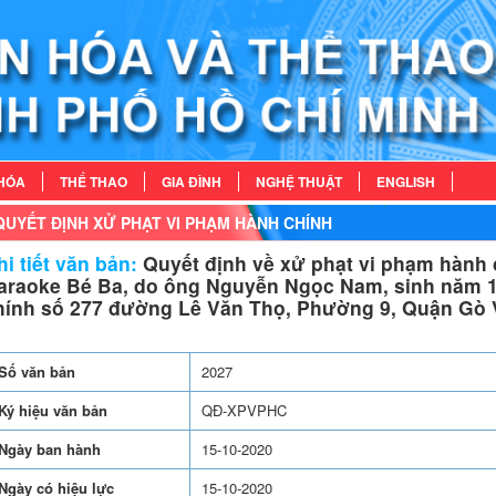
HÓA
THỂ THAO
GIA ĐÌNH
NGHỆ THUẬT
ENGLISH
QUYẾT ĐỊNH XỬ PHẠT VI PHẠM HÀNH CHÍNH
i tiết văn bản:
Quyết định về xử phạt vi phạm hành 
araoke Bé Ba, do ông Nguyễn Ngọc Nam, sinh năm 198
hính số 277 đường Lê Văn Thọ, Phường 9, Quận Gò 
Số văn bản
2027
Ký hiệu văn bản
QĐ-XPVPHC
Ngày ban hành
15-10-2020
Ngày có hiệu lực
15-10-2020