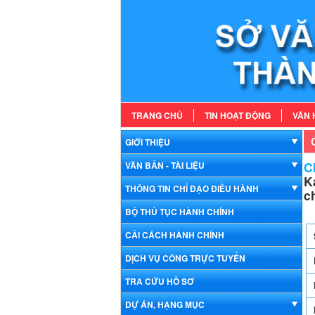
TRANG CHỦ
TIN HOẠT ĐỘNG
VĂN 
GIỚI THIỆU
Ch
VĂN BẢN - TÀI LIỆU
K
THÔNG TIN CHỈ ĐẠO ĐIỀU HÀNH
c
BỘ THỦ TỤC HÀNH CHÍNH
CẢI CÁCH HÀNH CHÍNH
DỊCH VỤ CÔNG TRỰC TUYẾN
TRA CỨU HỒ SƠ
DỰ ÁN, HẠNG MỤC