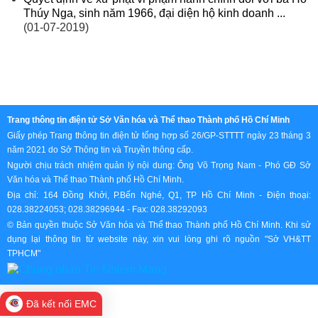
Thúy Nga, sinh năm 1966, đại diện hộ kinh doanh ...
(01-07-2019)
Trang thông tin điện tử Sở Văn hóa và Thể thao Thành phố Hồ Chí Minh
Giấy phép Trang thông tin điện tử tổng hợp số 26/GP-STTTT ngày 23 tháng 3
năm 2021 do Sở Thông tin và Truyền thông cấp.
Người chịu trách nhiệm quản lý nội dung: Ông Võ Trọng Nam - Phó GĐ Sở
Văn hóa và Thể thao Thành phố Hồ Chí Minh.
Địa chỉ: 164 Đồng Khởi, P.Bến Nghé, Q1, TP Hồ Chí Minh - Điện thoại:
028.38224053; 028.38296944 - Fax: 028.38292093
© Bản quyền thuộc Sở Văn hóa và Thể thao Thành phố Hồ Chí Minh. Khi sử
dụng lại thông tin từ website này, xin vui lòng ghi rõ nguồn "Sở VH&TT
TPHCM"
Đã kết nối EMC