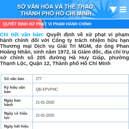
QUYẾT ĐỊNH XỬ PHẠT VI PHẠM HÀNH CHÍNH
Chi tiết văn bản:
Quyết định về xử phạt vi phạm
hành chính đối với Công ty trách nhiệm hữu hạn
Thương mại Dịch vụ Giải Trí MGM, do ông Phan
Hoàng Nhân, sinh năm 1972, là Giám đốc, địa chỉ trụ
sở chính số 205 đường Hà Huy Giáp, phường
Thạnh Lộc, Quận 12, Thành phố Hồ Chí Minh
Số văn bản
277
Ký hiệu văn
QĐ-XPVPHC
bản
Ngày ban
21-01-2020
hành
Ngày có hiệu
21-01-2020
lực
Ngày hết hiệu