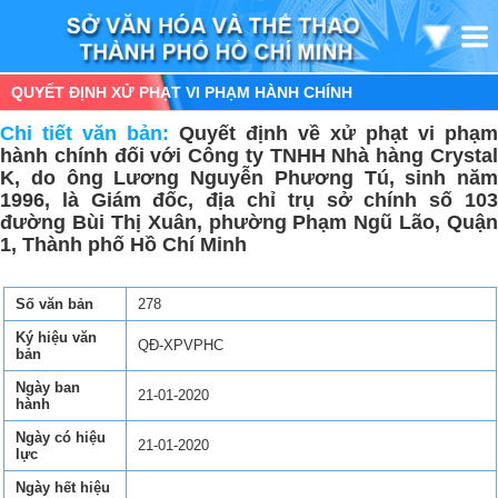
QUYẾT ĐỊNH XỬ PHẠT VI PHẠM HÀNH CHÍNH
Chi tiết văn bản:
Quyết định về xử phạt vi phạm
hành chính đối với Công ty TNHH Nhà hàng Crystal
K, do ông Lương Nguyễn Phương Tú, sinh năm
1996, là Giám đốc, địa chỉ trụ sở chính số 103
đường Bùi Thị Xuân, phường Phạm Ngũ Lão, Quận
1, Thành phố Hồ Chí Minh
Số văn bản
278
Ký hiệu văn
QĐ-XPVPHC
bản
Ngày ban
21-01-2020
hành
Ngày có hiệu
21-01-2020
lực
Ngày hết hiệu