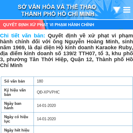
QUYẾT ĐỊNH XỬ PHẠT VI PHẠM HÀNH CHÍNH
Chi tiết văn bản:
Quyết định về xử phạt vi phạm
hành chính đối với ông Nguyễn Hoàng Minh, sinh
năm 1969, là đại diện Hộ kinh doanh Karaoke Ruby,
địa điểm kinh doanh số 139/2 TTH07, tổ 3, khu phố
3, phường Tân Thới Hiệp, Quận 12, Thành phố Hồ
Chí Minh
Số văn bản
180
Ký hiệu văn
QĐ-XPVPHC
bản
Ngày ban
14-01-2020
hành
Ngày có hiệu
14-01-2020
lực
Ngày hết hiệu