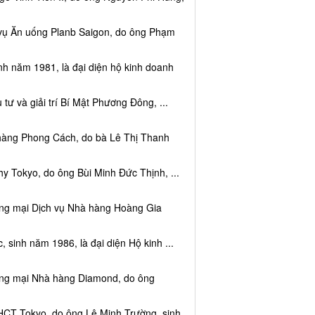
 vụ Ăn uống Planb Saigon, do ông Phạm
nh năm 1981, là đại diện hộ kinh doanh
tư và giải trí Bí Mật Phương Đông, ...
 hàng Phong Cách, do bà Lê Thị Thanh
y Tokyo, do ông Bùi Minh Đức Thịnh, ...
ơng mại Dịch vụ Nhà hàng Hoàng Gia
sinh năm 1986, là đại diện Hộ kinh ...
ơng mại Nhà hàng Diamond, do ông
HCT Tokyo, do ông Lê Minh Trường, sinh