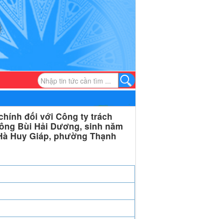
hính đối với Công ty trách
 ông Bùi Hải Dương, sinh năm
g Hà Huy Giáp, phường Thạnh