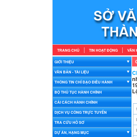
TRANG CHỦ
TIN HOẠT ĐỘNG
VĂN 
GIỚI THIỆU
Ch
VĂN BẢN - TÀI LIỆU
n
THÔNG TIN CHỈ ĐẠO ĐIỀU HÀNH
1
L
BỘ THỦ TỤC HÀNH CHÍNH
CẢI CÁCH HÀNH CHÍNH
DỊCH VỤ CÔNG TRỰC TUYẾN
TRA CỨU HỒ SƠ
DỰ ÁN, HẠNG MỤC