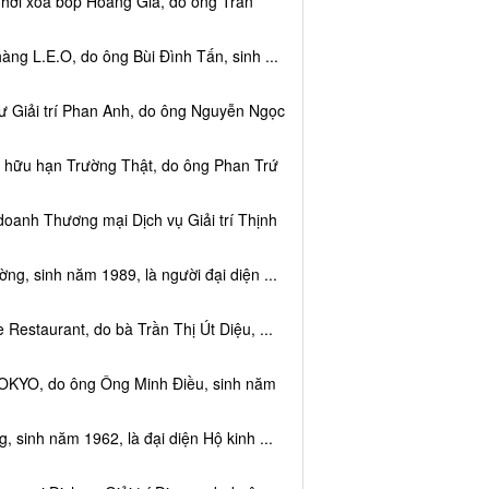
 hơi xoa bóp Hoàng Gia, do ông Trần
ng L.E.O, do ông Bùi Đình Tấn, sinh ...
ư Giải trí Phan Anh, do ông Nguyễn Ngọc
m hữu hạn Trường Thật, do ông Phan Trứ
doanh Thương mại Dịch vụ Giải trí Thịnh
g, sinh năm 1989, là người đại diện ...
Restaurant, do bà Trần Thị Út Diệu, ...
TOKYO, do ông Ông Minh Điều, sinh năm
 sinh năm 1962, là đại diện Hộ kinh ...