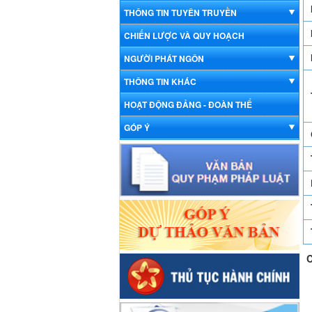
THÔNG TIN TUYÊN TRUYỀN
CHIẾN LƯỢC VÀ QUY HOẠCH
NGƯỜI PHÁT NGÔN
THÔNG TIN KHÁC
HOẠT ĐỘNG ĐẢNG - ĐOÀN THỂ
GÓP Ý
C