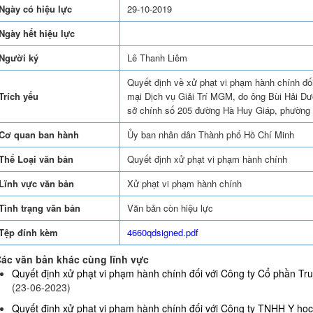
Ngày có hiệu lực
29-10-2019
Ngày hết hiệu lực
Người ký
Lê Thanh Liêm
Quyết định về xử phạt vi phạm hành chính đố
Trích yếu
mại Dịch vụ Giải Trí MGM, do ông Bùi Hải Dươ
sở chính số 205 đường Hà Huy Giáp, phường
Cơ quan ban hành
Ủy ban nhân dân Thành phố Hồ Chí Minh
Thể Loại văn bản
Quyết định xử phạt vi phạm hành chính
Lĩnh vực văn bản
Xử phạt vi phạm hành chính
Tình trạng văn bản
Văn bản còn hiệu lực
Tệp đính kèm
4660qdsigned.pdf
ác văn bản khác cùng lĩnh vực
Quyết định xử phạt vi phạm hành chính đối với Công ty Cổ phần Truy
(23-06-2023)
Quyết định xử phạt vi phạm hành chính đối với Công ty TNHH Y họ