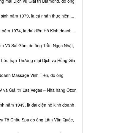
g mại Dịch vụ Giải trí Diamond, do ông
sinh năm 1979, là cá nhân thực hiện ...
 năm 1974, là đại diện Hộ Kinh doanh ...
àn Vũ Sài Gòn, do ông Trần Ngọc Nhật,
ệm hữu hạn Thương mại Dịch vụ Hồng Gia
 doanh Massage Vinh Tiên, do ông
V và Giải trí Las Vegas – Nhà hàng Ozon
inh năm 1949, là đại diện hộ kinh doanh
h vụ Tô Châu Spa do ông Lâm Văn Quốc,