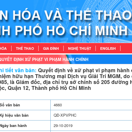
HÓA
THỂ THAO
GIA ĐÌNH
NGHỆ THUẬT
ENGLISH
QUYẾT ĐỊNH XỬ PHẠT VI PHẠM HÀNH CHÍNH
i tiết văn bản:
Quyết định về xử phạt vi phạm hành c
hiệm hữu hạn Thương mại Dịch vụ Giải Trí MGM, do
985, là Giám đốc, địa chỉ trụ sở chính số 205 đườn
ộc, Quận 12, Thành phố Hồ Chí Minh
Số văn bản
4660
Ký hiệu văn bản
QĐ-XPVPHC
Ngày ban hành
29-10-2019