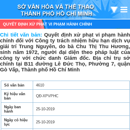
QUYẾT ĐỊNH XỬ PHẠT VI PHẠM HÀNH CHÍNH
Chi tiết văn bản:
Quyết định xử phạt vi phạm hàn
chính đối với Công ty trách nhiệm hữu hạn dịch vụ
giải trí Trung Nguyên, do bà Chu Thị Thu Hương,
sinh năm 1972, người đại diện theo pháp luật của
công ty với chức danh Giám đốc. Địa chỉ trụ sở
chính tại B11 đường Lê Đức Thọ, Phường 7, quận
Gò Vấp, Thành phố Hồ Chí Minh
Số văn bản
4610
Ký hiệu văn
QĐ-XPVPHC
bản
Ngày ban
25-10-2019
hành
Ngày có hiệu
25-10-2019
lực