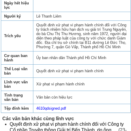
Ngày hết hiệu
lực
Người ký
Lê Thanh Liêm
Quyết định xử phạt vi phạm hành chính đối với Công
ty trách nhiệm hữu hạn dịch vụ giải trí Trung Nguyên,
do bà Chu Thị Thu Hương, sinh năm 1972, người đại
Trích yếu
diện theo pháp luật của công ty với chức danh Giám
đốc. Địa chỉ trụ sở chính tại B11 đường Lê Đức Thọ,
Phường 7, quận Gò Vấp, Thành phố Hồ Chí Minh
Cơ quan ban
Ủy ban nhân dân Thành phố Hồ Chí Minh
hành
Thể Loại văn
Quyết định xử phạt vi phạm hành chính
bản
Lĩnh vực văn
Xử phạt vi phạm hành chính
bản
Tình trạng
Văn bản còn hiệu lực
văn bản
Tệp đính kèm
4610qdsigned.pdf
Các văn bản khác cùng lĩnh vực
Quyết định xử phạt vi phạm hành chính đối với Công ty
Cổ phần Truyền thông Giải trí Bến Thành, do ông ...
(23-