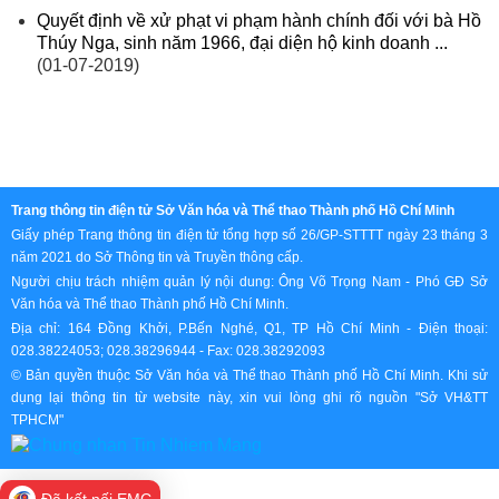
Quyết định về xử phạt vi phạm hành chính đối với bà Hồ
Thúy Nga, sinh năm 1966, đại diện hộ kinh doanh ...
(01-07-2019)
Trang thông tin điện tử Sở Văn hóa và Thể thao Thành phố Hồ Chí Minh
Giấy phép Trang thông tin điện tử tổng hợp số 26/GP-STTTT ngày 23 tháng 3
năm 2021 do Sở Thông tin và Truyền thông cấp.
Người chịu trách nhiệm quản lý nội dung: Ông Võ Trọng Nam - Phó GĐ Sở
Văn hóa và Thể thao Thành phố Hồ Chí Minh.
Địa chỉ: 164 Đồng Khởi, P.Bến Nghé, Q1, TP Hồ Chí Minh - Điện thoại:
028.38224053; 028.38296944 - Fax: 028.38292093
© Bản quyền thuộc Sở Văn hóa và Thể thao Thành phố Hồ Chí Minh. Khi sử
dụng lại thông tin từ website này, xin vui lòng ghi rõ nguồn "Sở VH&TT
TPHCM"
Đã kết nối EMC