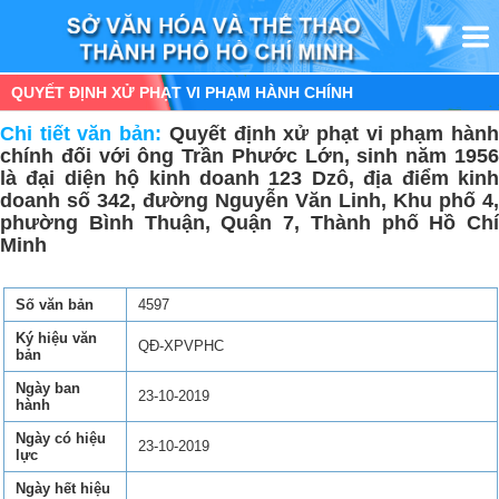
QUYẾT ĐỊNH XỬ PHẠT VI PHẠM HÀNH CHÍNH
Chi tiết văn bản:
Quyết định xử phạt vi phạm hàn
chính đối với ông Trần Phước Lớn, sinh năm 1956
là đại diện hộ kinh doanh 123 Dzô, địa điểm kinh
doanh số 342, đường Nguyễn Văn Linh, Khu phố 4,
phường Bình Thuận, Quận 7, Thành phố Hồ Chí
Minh
Số văn bản
4597
Ký hiệu văn
QĐ-XPVPHC
bản
Ngày ban
23-10-2019
hành
Ngày có hiệu
23-10-2019
lực
Ngày hết hiệu