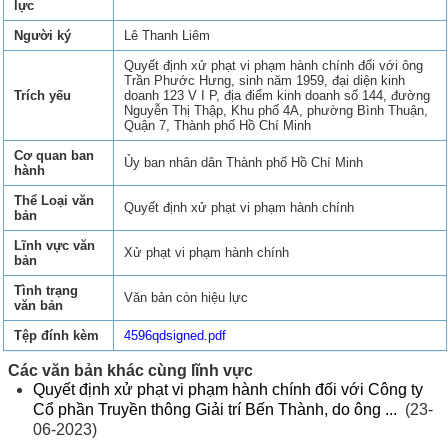
lực
Người ký
Lê Thanh Liêm
Quyết định xử phạt vi phạm hành chính đối với ông
Trần Phước Hưng, sinh năm 1959, đại diện kinh
Trích yếu
doanh 123 V I P, địa điểm kinh doanh số 144, đường
Nguyễn Thị Thập, Khu phố 4A, phường Bình Thuận,
Quận 7, Thành phố Hồ Chí Minh
Cơ quan ban
Ủy ban nhân dân Thành phố Hồ Chí Minh
hành
Thể Loại văn
Quyết định xử phạt vi phạm hành chính
bản
Lĩnh vực văn
Xử phạt vi phạm hành chính
bản
Tình trạng
Văn bản còn hiệu lực
văn bản
Tệp đính kèm
4596qdsigned.pdf
Các văn bản khác cùng lĩnh vực
Quyết định xử phạt vi phạm hành chính đối với Công ty
Cổ phần Truyền thông Giải trí Bến Thành, do ông ...
(23-
06-2023)