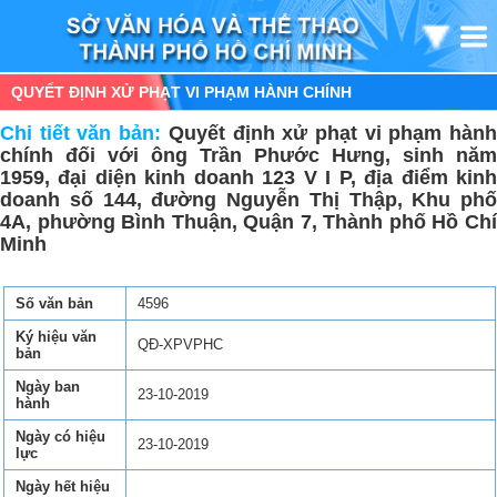
QUYẾT ĐỊNH XỬ PHẠT VI PHẠM HÀNH CHÍNH
Chi tiết văn bản:
Quyết định xử phạt vi phạm hàn
chính đối với ông Trần Phước Hưng, sinh năm
1959, đại diện kinh doanh 123 V I P, địa điểm kinh
doanh số 144, đường Nguyễn Thị Thập, Khu phố
4A, phường Bình Thuận, Quận 7, Thành phố Hồ Chí
Minh
Số văn bản
4596
Ký hiệu văn
QĐ-XPVPHC
bản
Ngày ban
23-10-2019
hành
Ngày có hiệu
23-10-2019
lực
Ngày hết hiệu