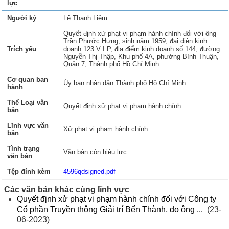
lực
Người ký
Lê Thanh Liêm
Quyết định xử phạt vi phạm hành chính đối với ông
Trần Phước Hưng, sinh năm 1959, đại diện kinh
Trích yếu
doanh 123 V I P, địa điểm kinh doanh số 144, đường
Nguyễn Thị Thập, Khu phố 4A, phường Bình Thuận,
Quận 7, Thành phố Hồ Chí Minh
Cơ quan ban
Ủy ban nhân dân Thành phố Hồ Chí Minh
hành
Thể Loại văn
Quyết định xử phạt vi phạm hành chính
bản
Lĩnh vực văn
Xử phạt vi phạm hành chính
bản
Tình trạng
Văn bản còn hiệu lực
văn bản
Tệp đính kèm
4596qdsigned.pdf
Các văn bản khác cùng lĩnh vực
Quyết định xử phạt vi phạm hành chính đối với Công ty
Cổ phần Truyền thông Giải trí Bến Thành, do ông ...
(23-
06-2023)