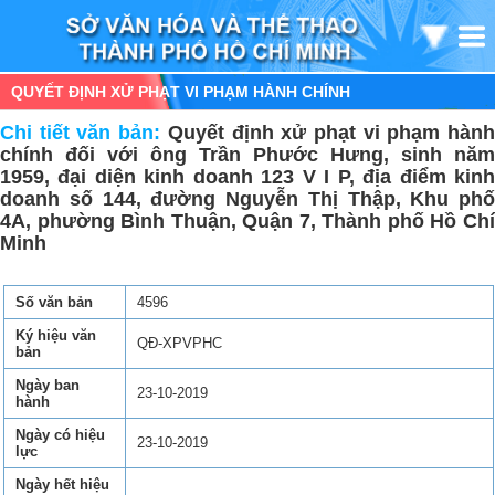
QUYẾT ĐỊNH XỬ PHẠT VI PHẠM HÀNH CHÍNH
Chi tiết văn bản:
Quyết định xử phạt vi phạm hàn
chính đối với ông Trần Phước Hưng, sinh năm
1959, đại diện kinh doanh 123 V I P, địa điểm kinh
doanh số 144, đường Nguyễn Thị Thập, Khu phố
4A, phường Bình Thuận, Quận 7, Thành phố Hồ Chí
Minh
Số văn bản
4596
Ký hiệu văn
QĐ-XPVPHC
bản
Ngày ban
23-10-2019
hành
Ngày có hiệu
23-10-2019
lực
Ngày hết hiệu