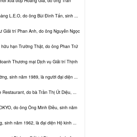
 hơi xoa bóp Hoàng Gia, do ông Trần
ng L.E.O, do ông Bùi Đình Tấn, sinh ...
ư Giải trí Phan Anh, do ông Nguyễn Ngọc
m hữu hạn Trường Thật, do ông Phan Trứ
doanh Thương mại Dịch vụ Giải trí Thịnh
g, sinh năm 1989, là người đại diện ...
Restaurant, do bà Trần Thị Út Diệu, ...
TOKYO, do ông Ông Minh Điều, sinh năm
 sinh năm 1962, là đại diện Hộ kinh ...