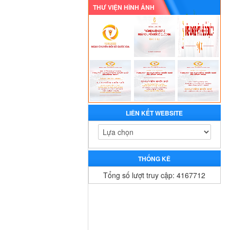
THƯ VIỆN HÌNH ẢNH
LIÊN KẾT WEBSITE
THỐNG KÊ
Tổng số lượt truy cập: 4167712