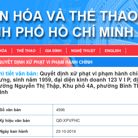
HÓA
THỂ THAO
GIA ĐÌNH
NGHỆ THUẬT
ENGLISH
QUYẾT ĐỊNH XỬ PHẠT VI PHẠM HÀNH CHÍNH
i tiết văn bản:
Quyết định xử phạt vi phạm hành chí
ưng, sinh năm 1959, đại diện kinh doanh 123 V I P, đ
ường Nguyễn Thị Thập, Khu phố 4A, phường Bình Th
inh
Số văn bản
4596
Ký hiệu văn bản
QĐ-XPVPHC
Ngày ban hành
23-10-2019