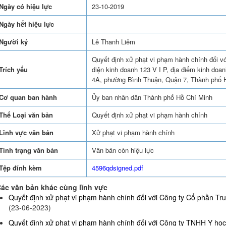
Ngày có hiệu lực
23-10-2019
Ngày hết hiệu lực
Người ký
Lê Thanh Liêm
Quyết định xử phạt vi phạm hành chính đối v
Trích yếu
diện kinh doanh 123 V I P, địa điểm kinh do
4A, phường Bình Thuận, Quận 7, Thành phố 
Cơ quan ban hành
Ủy ban nhân dân Thành phố Hồ Chí Minh
Thể Loại văn bản
Quyết định xử phạt vi phạm hành chính
Lĩnh vực văn bản
Xử phạt vi phạm hành chính
Tình trạng văn bản
Văn bản còn hiệu lực
Tệp đính kèm
4596qdsigned.pdf
ác văn bản khác cùng lĩnh vực
Quyết định xử phạt vi phạm hành chính đối với Công ty Cổ phần Truy
(23-06-2023)
Quyết định xử phạt vi phạm hành chính đối với Công ty TNHH Y họ