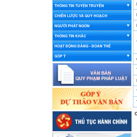
THÔNG TIN TUYÊN TRUYỀN
CHIẾN LƯỢC VÀ QUY HOẠCH
NGƯỜI PHÁT NGÔN
THÔNG TIN KHÁC
HOẠT ĐỘNG ĐẢNG - ĐOÀN THỂ
GÓP Ý
C