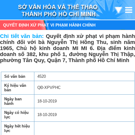
QUYẾT ĐỊNH XỬ PHẠT VI PHẠM HÀNH CHÍNH
Chi tiết văn bản:
Quyết định xử phạt vi phạm hàn
chính đối với bà Nguyễn Thị Hồng Thu, sinh năm
1965, Chủ hộ kinh doanh MI MI 6. Địa điểm kinh
doanh số 382, khu phố 1, đường Nguyễn Thị Thập,
phường Tân Quy, Quận 7, Thành phố Hồ Chí Minh
Số văn bản
4520
Ký hiệu văn
QĐ-XPVPHC
bản
Ngày ban
18-10-2019
hành
Ngày có hiệu
18-10-2019
lực
Ngày hết hiệu
lực