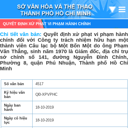
QUYẾT ĐỊNH XỬ PHẠT VI PHẠM HÀNH CHÍNH
Chi tiết văn bản:
Quyết định xử phạt vi phạm hàn
chính đối với Công ty trách nhiệm hữu hạn một
thành viên Câu lạc bộ Một Bốn Một do ông Phạm
Văn Thắng, sinh năm 1970 là Giám đốc, địa chỉ trụ
sở chính số 141, đường Nguyễn Đình Chính,
Phường 8, quận Phú Nhuận, Thành phố Hồ Chí
Minh
Số văn bản
4517
Ký hiệu văn
QĐ-XPVPHC
bản
Ngày ban
18-10-2019
hành
Ngày có hiệu
18-10-2019
lực