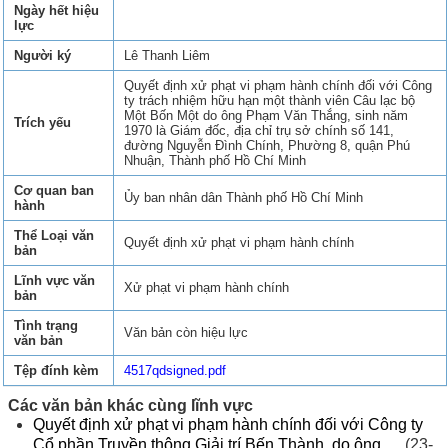
Ngày hết hiệu
lực
Người ký
Lê Thanh Liêm
Quyết định xử phạt vi phạm hành chính đối với Công
ty trách nhiệm hữu hạn một thành viên Câu lạc bộ
Một Bốn Một do ông Phạm Văn Thắng, sinh năm
Trích yếu
1970 là Giám đốc, địa chỉ trụ sở chính số 141,
đường Nguyễn Đình Chính, Phường 8, quận Phú
Nhuận, Thành phố Hồ Chí Minh
Cơ quan ban
Ủy ban nhân dân Thành phố Hồ Chí Minh
hành
Thể Loại văn
Quyết định xử phạt vi phạm hành chính
bản
Lĩnh vực văn
Xử phạt vi phạm hành chính
bản
Tình trạng
Văn bản còn hiệu lực
văn bản
Tệp đính kèm
4517qdsigned.pdf
Các văn bản khác cùng lĩnh vực
Quyết định xử phạt vi phạm hành chính đối với Công ty
Cổ phần Truyền thông Giải trí Bến Thành, do ông ...
(23-