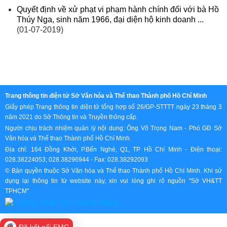
Quyết định về xử phạt vi phạm hành chính đối với bà Hồ
Thúy Nga, sinh năm 1966, đại diện hộ kinh doanh ...
(01-07-2019)
Trang thông tin điện tử Sở Văn hóa và Thể thao Thành phố Hồ Chí Minh
Giấy phép Trang thông tin điện tử tổng hợp số 26/GP-STTTT ngày 23 tháng 3
năm 2021 do Sở Thông tin và Truyền thông cấp.
Người chịu trách nhiệm quản lý nội dung: Ông Võ Trọng Nam - Phó GĐ Sở
Văn hóa và Thể thao Thành phố Hồ Chí Minh.
Địa chỉ: 164 Đồng Khởi, P.Bến Nghé, Q1, TP Hồ Chí Minh - Điện thoại:
028.38224053; 028.38296944 - Fax: 028.38292093
© Bản quyền thuộc Sở Văn hóa và Thể thao Thành phố Hồ Chí Minh. Khi sử
dụng lại thông tin từ website này, xin vui lòng ghi rõ nguồn "Sở VH&TT
TPHCM"
Đã kết nối EMC