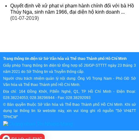
Quyết định về xử phạt vi phạm hành chính đối với bà Hồ
Thúy Nga, sinh năm 1966, đại diện hộ kinh doanh ...
(01-07-2019)
Trang thông tin điện tử Sở Văn hóa và Thể thao Thành phố Hồ Chí Minh
Giấy phép Trang thông tin điện tử tổng hợp số 26/GP-STTTT ngày 23 tháng 3
năm 2021 do Sở Thông tin và Truyền thông cấp.
Người chịu trách nhiệm quản lý nội dung: Ông Võ Trọng Nam - Phó GĐ Sở
Văn hóa và Thể thao Thành phố Hồ Chí Minh.
Địa chỉ: 164 Đồng Khởi, P.Bến Nghé, Q1, TP Hồ Chí Minh - Điện thoại:
028.38224053; 028.38296944 - Fax: 028.38292093
© Bản quyền thuộc Sở Văn hóa và Thể thao Thành phố Hồ Chí Minh. Khi sử
dụng lại thông tin từ website này, xin vui lòng ghi rõ nguồn "Sở VH&TT
TPHCM"
Đã kết nối EMC