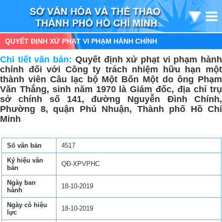
QUYẾT ĐỊNH XỬ PHẠT VI PHẠM HÀNH CHÍNH
Chi tiết văn bản:
Quyết định xử phạt vi phạm hàn
chính đối với Công ty trách nhiệm hữu hạn một
thành viên Câu lạc bộ Một Bốn Một do ông Phạm
Văn Thắng, sinh năm 1970 là Giám đốc, địa chỉ trụ
sở chính số 141, đường Nguyễn Đình Chính,
Phường 8, quận Phú Nhuận, Thành phố Hồ Chí
Minh
Số văn bản
4517
Ký hiệu văn
QĐ-XPVPHC
bản
Ngày ban
18-10-2019
hành
Ngày có hiệu
18-10-2019
lực