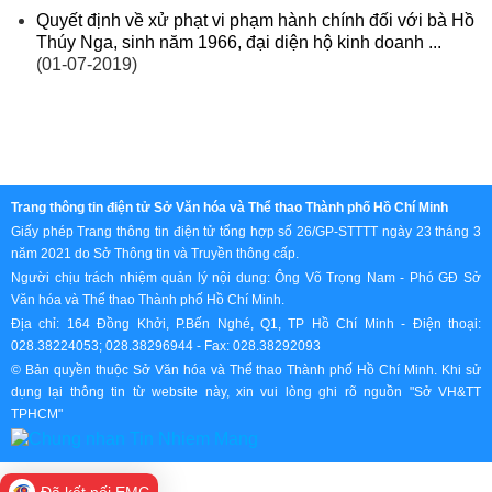
Quyết định về xử phạt vi phạm hành chính đối với bà Hồ
Thúy Nga, sinh năm 1966, đại diện hộ kinh doanh ...
(01-07-2019)
Trang thông tin điện tử Sở Văn hóa và Thể thao Thành phố Hồ Chí Minh
Giấy phép Trang thông tin điện tử tổng hợp số 26/GP-STTTT ngày 23 tháng 3
năm 2021 do Sở Thông tin và Truyền thông cấp.
Người chịu trách nhiệm quản lý nội dung: Ông Võ Trọng Nam - Phó GĐ Sở
Văn hóa và Thể thao Thành phố Hồ Chí Minh.
Địa chỉ: 164 Đồng Khởi, P.Bến Nghé, Q1, TP Hồ Chí Minh - Điện thoại:
028.38224053; 028.38296944 - Fax: 028.38292093
© Bản quyền thuộc Sở Văn hóa và Thể thao Thành phố Hồ Chí Minh. Khi sử
dụng lại thông tin từ website này, xin vui lòng ghi rõ nguồn "Sở VH&TT
TPHCM"
Đã kết nối EMC