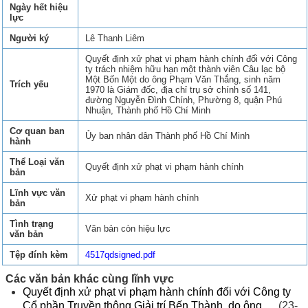
Ngày hết hiệu
lực
Người ký
Lê Thanh Liêm
Quyết định xử phạt vi phạm hành chính đối với Công
ty trách nhiệm hữu hạn một thành viên Câu lạc bộ
Một Bốn Một do ông Phạm Văn Thắng, sinh năm
Trích yếu
1970 là Giám đốc, địa chỉ trụ sở chính số 141,
đường Nguyễn Đình Chính, Phường 8, quận Phú
Nhuận, Thành phố Hồ Chí Minh
Cơ quan ban
Ủy ban nhân dân Thành phố Hồ Chí Minh
hành
Thể Loại văn
Quyết định xử phạt vi phạm hành chính
bản
Lĩnh vực văn
Xử phạt vi phạm hành chính
bản
Tình trạng
Văn bản còn hiệu lực
văn bản
Tệp đính kèm
4517qdsigned.pdf
Các văn bản khác cùng lĩnh vực
Quyết định xử phạt vi phạm hành chính đối với Công ty
Cổ phần Truyền thông Giải trí Bến Thành, do ông ...
(23-