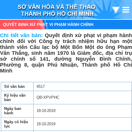
QUYẾT ĐỊNH XỬ PHẠT VI PHẠM HÀNH CHÍNH
Chi tiết văn bản:
Quyết định xử phạt vi phạm hàn
chính đối với Công ty trách nhiệm hữu hạn một
thành viên Câu lạc bộ Một Bốn Một do ông Phạm
Văn Thắng, sinh năm 1970 là Giám đốc, địa chỉ trụ
sở chính số 141, đường Nguyễn Đình Chính,
Phường 8, quận Phú Nhuận, Thành phố Hồ Chí
Minh
Số văn bản
4517
Ký hiệu văn
QĐ-XPVPHC
bản
Ngày ban
18-10-2019
hành
Ngày có hiệu
18-10-2019
lực