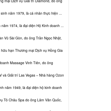
g mại Dịch vụ Giải trí Diamond, do ông
sinh năm 1979, là cá nhân thực hiện ...
 năm 1974, là đại diện Hộ Kinh doanh ...
àn Vũ Sài Gòn, do ông Trần Ngọc Nhật,
ệm hữu hạn Thương mại Dịch vụ Hồng Gia
 doanh Massage Vinh Tiên, do ông
V và Giải trí Las Vegas – Nhà hàng Ozon
inh năm 1949, là đại diện hộ kinh doanh
h vụ Tô Châu Spa do ông Lâm Văn Quốc,