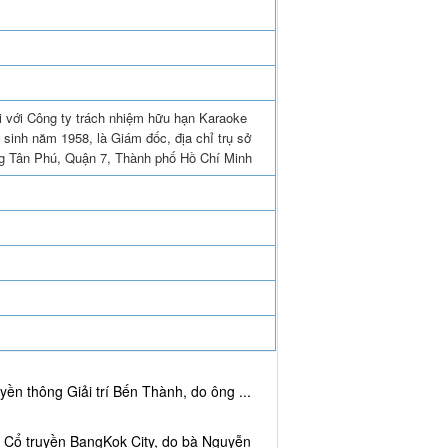
i với Công ty trách nhiệm hữu hạn Karaoke
 sinh năm 1958, là Giám đốc, địa chỉ trụ sở
g Tân Phú, Quận 7, Thành phố Hồ Chí Minh
ền thông Giải trí Bến Thành, do ông ...
c Cổ truyền BangKok City, do bà Nguyễn