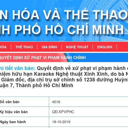
HÓA
THỂ THAO
GIA ĐÌNH
NGHỆ THUẬT
ENGLISH
QUYẾT ĐỊNH XỬ PHẠT VI PHẠM HÀNH CHÍNH
i tiết văn bản:
Quyết định về xử phạt vi phạm hành c
hiệm hữu hạn Karaoke Nghệ thuật Xinh Xinh, do bà N
à Giám đốc, địa chỉ trụ sở chính số 1238 đường Huỳ
uận 7, Thành phố Hồ Chí Minh
Số văn bản
4518
Ký hiệu văn bản
QĐ-XPVPHC
Ngày ban hành
18-10-2019