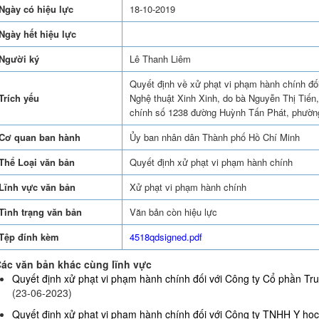
Ngày có hiệu lực
18-10-2019
Ngày hết hiệu lực
Người ký
Lê Thanh Liêm
Quyết định về xử phạt vi phạm hành chính đố
Trích yếu
Nghệ thuật Xinh Xinh, do bà Nguyễn Thị Tiến,
chính số 1238 đường Huỳnh Tấn Phát, phườn
Cơ quan ban hành
Ủy ban nhân dân Thành phố Hồ Chí Minh
Thể Loại văn bản
Quyết định xử phạt vi phạm hành chính
Lĩnh vực văn bản
Xử phạt vi phạm hành chính
Tình trạng văn bản
Văn bản còn hiệu lực
Tệp đính kèm
4518qdsigned.pdf
ác văn bản khác cùng lĩnh vực
Quyết định xử phạt vi phạm hành chính đối với Công ty Cổ phần Truy
(23-06-2023)
Quyết định xử phạt vi phạm hành chính đối với Công ty TNHH Y họ