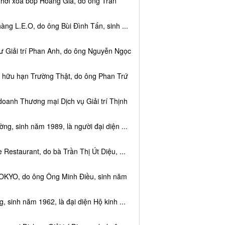
 hơi xoa bóp Hoàng Gia, do ông Trần
ng L.E.O, do ông Bùi Đình Tấn, sinh ...
ư Giải trí Phan Anh, do ông Nguyễn Ngọc
m hữu hạn Trường Thật, do ông Phan Trứ
doanh Thương mại Dịch vụ Giải trí Thịnh
g, sinh năm 1989, là người đại diện ...
Restaurant, do bà Trần Thị Út Diệu, ...
TOKYO, do ông Ông Minh Điều, sinh năm
 sinh năm 1962, là đại diện Hộ kinh ...