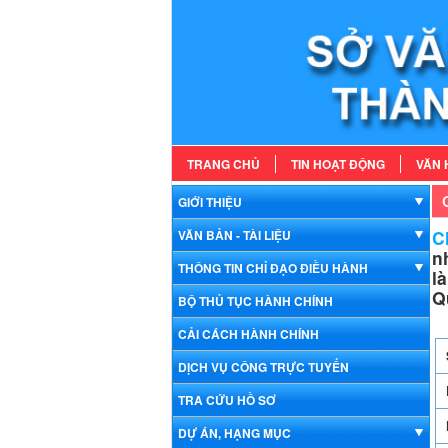
TRANG CHỦ
TIN HOẠT ĐỘNG
VĂN 
GIỚI THIỆU
Ch
VĂN BẢN - TÀI LIỆU
n
THÔNG TIN CHỈ ĐẠO ĐIỀU HÀNH
l
Q
BỘ THỦ TỤC HÀNH CHÍNH
CẢI CÁCH HÀNH CHÍNH
DỊCH VỤ CÔNG TRỰC TUYẾN
TRA CỨU HỒ SƠ
DỰ ÁN, HẠNG MỤC