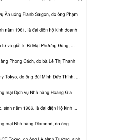
 vụ Ăn uống Planb Saigon, do ông Phạm
nh năm 1981, là đại diện hộ kinh doanh
tư và giải trí Bí Mật Phương Đông, ...
 hàng Phong Cách, do bà Lê Thị Thanh
y Tokyo, do ông Bùi Minh Đức Thịnh, ...
ơng mại Dịch vụ Nhà hàng Hoàng Gia
sinh năm 1986, là đại diện Hộ kinh ...
ơng mại Nhà hàng Diamond, do ông
HCT Tokyo, do ông Lê Minh Trường, sinh