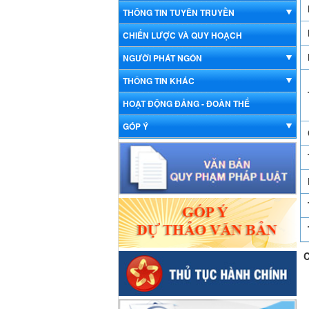
THÔNG TIN TUYÊN TRUYỀN
CHIẾN LƯỢC VÀ QUY HOẠCH
NGƯỜI PHÁT NGÔN
THÔNG TIN KHÁC
HOẠT ĐỘNG ĐẢNG - ĐOÀN THỂ
GÓP Ý
C