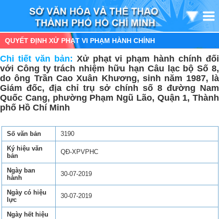
QUYẾT ĐỊNH XỬ PHẠT VI PHẠM HÀNH CHÍNH
Chi tiết văn bản:
Xử phạt vi phạm hành chính đố
với Công ty trách nhiệm hữu hạn Câu lạc bộ Số 8,
do ông Trần Cao Xuân Khương, sinh năm 1987, là
Giám đốc, địa chỉ trụ sở chính số 8 đường Nam
Quốc Cang, phường Phạm Ngũ Lão, Quận 1, Thành
phố Hồ Chí Minh
Số văn bản
3190
Ký hiệu văn
QĐ-XPVPHC
bản
Ngày ban
30-07-2019
hành
Ngày có hiệu
30-07-2019
lực
Ngày hết hiệu