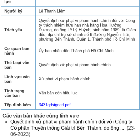
lực
Người ký
Lê Thanh Liêm
Quyết định xử phạt vi phạm hành chính đối với Công
ty trách nhiệm hữu hạn nhà hàng Hoa Hướng
Trích yếu
Dương, do ông Lê Lý Huỳnh, sinh năm 1989, là Giám
đốc, địa chỉ trụ sở chính số 9 đường Nguyễn Trãi,
phường Bến Thành, Quận 1, Thành phố Hồ Chí Minh
Cơ quan ban
Ủy ban nhân dân Thành phố Hồ Chí Minh
hành
Thể Loại văn
Quyết định xử phạt vi phạm hành chính
bản
Lĩnh vực văn
Xử phạt vi phạm hành chính
bản
Tình trạng
Văn bản còn hiệu lực
văn bản
Tệp đính kèm
3431qdsigned.pdf
Các văn bản khác cùng lĩnh vực
Quyết định xử phạt vi phạm hành chính đối với Công ty
Cổ phần Truyền thông Giải trí Bến Thành, do ông ...
(23-
06-2023)