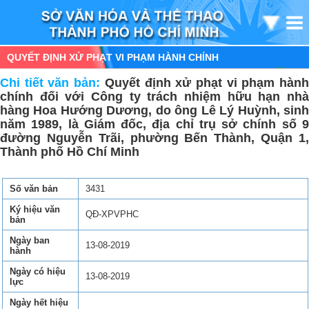
QUYẾT ĐỊNH XỬ PHẠT VI PHẠM HÀNH CHÍNH
Chi tiết văn bản:
Quyết định xử phạt vi phạm hàn
chính đối với Công ty trách nhiệm hữu hạn nhà
hàng Hoa Hướng Dương, do ông Lê Lý Huỳnh, sinh
năm 1989, là Giám đốc, địa chỉ trụ sở chính số 9
đường Nguyễn Trãi, phường Bến Thành, Quận 1,
Thành phố Hồ Chí Minh
Số văn bản
3431
Ký hiệu văn
QĐ-XPVPHC
bản
Ngày ban
13-08-2019
hành
Ngày có hiệu
13-08-2019
lực
Ngày hết hiệu