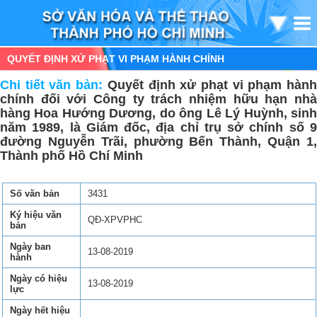
QUYẾT ĐỊNH XỬ PHẠT VI PHẠM HÀNH CHÍNH
Chi tiết văn bản:
Quyết định xử phạt vi phạm hàn
chính đối với Công ty trách nhiệm hữu hạn nhà
hàng Hoa Hướng Dương, do ông Lê Lý Huỳnh, sinh
năm 1989, là Giám đốc, địa chỉ trụ sở chính số 9
đường Nguyễn Trãi, phường Bến Thành, Quận 1,
Thành phố Hồ Chí Minh
Số văn bản
3431
Ký hiệu văn
QĐ-XPVPHC
bản
Ngày ban
13-08-2019
hành
Ngày có hiệu
13-08-2019
lực
Ngày hết hiệu