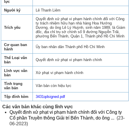
lực
Người ký
Lê Thanh Liêm
Quyết định xử phạt vi phạm hành chính đối với Công
ty trách nhiệm hữu hạn nhà hàng Hoa Hướng
Trích yếu
Dương, do ông Lê Lý Huỳnh, sinh năm 1989, là Giám
đốc, địa chỉ trụ sở chính số 9 đường Nguyễn Trãi,
phường Bến Thành, Quận 1, Thành phố Hồ Chí Minh
Cơ quan ban
Ủy ban nhân dân Thành phố Hồ Chí Minh
hành
Thể Loại văn
Quyết định xử phạt vi phạm hành chính
bản
Lĩnh vực văn
Xử phạt vi phạm hành chính
bản
Tình trạng
Văn bản còn hiệu lực
văn bản
Tệp đính kèm
3431qdsigned.pdf
Các văn bản khác cùng lĩnh vực
Quyết định xử phạt vi phạm hành chính đối với Công ty
Cổ phần Truyền thông Giải trí Bến Thành, do ông ...
(23-
06-2023)