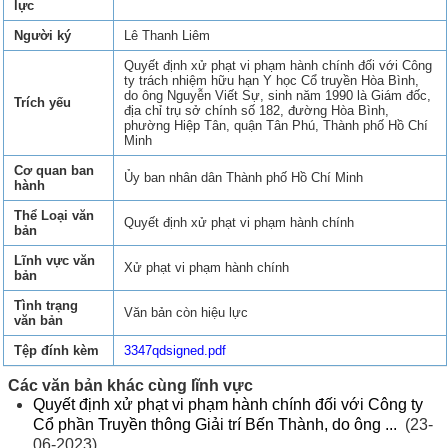
lực
Người ký
Lê Thanh Liêm
Quyết định xử phạt vi phạm hành chính đối với Công
ty trách nhiệm hữu hạn Y học Cổ truyền Hòa Bình,
do ông Nguyễn Viết Sự, sinh năm 1990 là Giám đốc,
Trích yếu
địa chỉ trụ sở chính số 182, đường Hòa Bình,
phường Hiệp Tân, quận Tân Phú, Thành phố Hồ Chí
Minh
Cơ quan ban
Ủy ban nhân dân Thành phố Hồ Chí Minh
hành
Thể Loại văn
Quyết định xử phạt vi phạm hành chính
bản
Lĩnh vực văn
Xử phạt vi phạm hành chính
bản
Tình trạng
Văn bản còn hiệu lực
văn bản
Tệp đính kèm
3347qdsigned.pdf
Các văn bản khác cùng lĩnh vực
Quyết định xử phạt vi phạm hành chính đối với Công ty
Cổ phần Truyền thông Giải trí Bến Thành, do ông ...
(23-
06-2023)