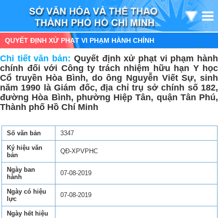
QUYẾT ĐỊNH XỬ PHẠT VI PHẠM HÀNH CHÍNH
Chi tiết văn bản:
Quyết định xử phạt vi phạm hàn
chính đối với Công ty trách nhiệm hữu hạn Y học
Cổ truyền Hòa Bình, do ông Nguyễn Viết Sự, sinh
năm 1990 là Giám đốc, địa chỉ trụ sở chính số 182,
đường Hòa Bình, phường Hiệp Tân, quận Tân Phú,
Thành phố Hồ Chí Minh
Số văn bản
3347
Ký hiệu văn
QĐ-XPVPHC
bản
Ngày ban
07-08-2019
hành
Ngày có hiệu
07-08-2019
lực
Ngày hết hiệu