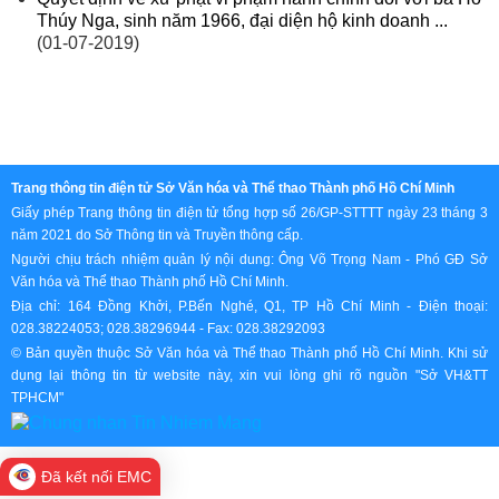
Thúy Nga, sinh năm 1966, đại diện hộ kinh doanh ...
(01-07-2019)
Trang thông tin điện tử Sở Văn hóa và Thể thao Thành phố Hồ Chí Minh
Giấy phép Trang thông tin điện tử tổng hợp số 26/GP-STTTT ngày 23 tháng 3
năm 2021 do Sở Thông tin và Truyền thông cấp.
Người chịu trách nhiệm quản lý nội dung: Ông Võ Trọng Nam - Phó GĐ Sở
Văn hóa và Thể thao Thành phố Hồ Chí Minh.
Địa chỉ: 164 Đồng Khởi, P.Bến Nghé, Q1, TP Hồ Chí Minh - Điện thoại:
028.38224053; 028.38296944 - Fax: 028.38292093
© Bản quyền thuộc Sở Văn hóa và Thể thao Thành phố Hồ Chí Minh. Khi sử
dụng lại thông tin từ website này, xin vui lòng ghi rõ nguồn "Sở VH&TT
TPHCM"
Đã kết nối EMC