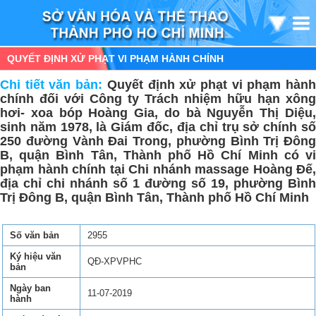
QUYẾT ĐỊNH XỬ PHẠT VI PHẠM HÀNH CHÍNH
Chi tiết văn bản:
Quyết định xử phạt vi phạm hàn
chính đối với Công ty Trách nhiệm hữu hạn xông
hơi- xoa bóp Hoàng Gia, do bà Nguyễn Thị Diệu,
sinh năm 1978, là Giám đốc, địa chỉ trụ sở chính số
250 đường Vành Đai Trong, phường Bình Trị Đông
B, quận Bình Tân, Thành phố Hồ Chí Minh có vi
phạm hành chính tại Chi nhánh massage Hoàng Đế,
địa chỉ chi nhánh số 1 đường số 19, phường Bình
Trị Đông B, quận Bình Tân, Thành phố Hồ Chí Minh
Số văn bản
2955
Ký hiệu văn
QĐ-XPVPHC
bản
Ngày ban
11-07-2019
hành