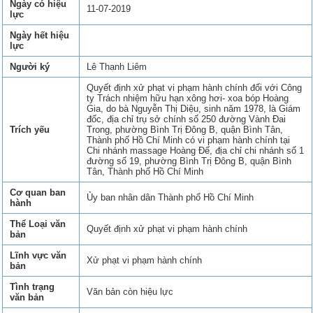
Ngày có hiệu
11-07-2019
lực
Ngày hết hiệu
lực
Người ký
Lê Thanh Liêm
Quyết định xử phạt vi phạm hành chính đối với Công
ty Trách nhiệm hữu hạn xông hơi- xoa bóp Hoàng
Gia, do bà Nguyễn Thị Diệu, sinh năm 1978, là Giám
đốc, địa chỉ trụ sở chính số 250 đường Vành Đai
Trích yếu
Trong, phường Bình Trị Đông B, quận Bình Tân,
Thành phố Hồ Chí Minh có vi phạm hành chính tại
Chi nhánh massage Hoàng Đế, địa chỉ chi nhánh số 1
đường số 19, phường Bình Trị Đông B, quận Bình
Tân, Thành phố Hồ Chí Minh
Cơ quan ban
Ủy ban nhân dân Thành phố Hồ Chí Minh
hành
Thể Loại văn
Quyết định xử phạt vi phạm hành chính
bản
Lĩnh vực văn
Xử phạt vi phạm hành chính
bản
Tình trạng
Văn bản còn hiệu lực
văn bản