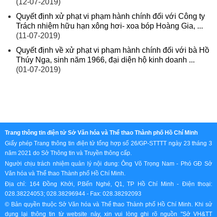
(12-07-2019)
Quyết định xử phạt vi phạm hành chính đối với Công ty
Trách nhiệm hữu hạn xông hơi- xoa bóp Hoàng Gia, ...
(11-07-2019)
Quyết định về xử phạt vi phạm hành chính đối với bà Hồ
Thúy Nga, sinh năm 1966, đại diện hộ kinh doanh ...
(01-07-2019)
Trang thông tin điện tử Sở Văn hóa và Thể thao Thành phố Hồ Chí Minh
Giấy phép Trang thông tin điện tử tổng hợp số 26/GP-STTTT ngày 23 tháng 3
năm 2021 do Sở Thông tin và Truyền thông cấp.
Người chịu trách nhiệm quản lý nội dung: Ông Võ Trọng Nam - Phó GĐ Sở
Văn hóa và Thể thao Thành phố Hồ Chí Minh.
Địa chỉ: 164 Đồng Khởi, P.Bến Nghé, Q1, TP Hồ Chí Minh - Điện thoại:
028.38224053; 028.38296944 - Fax: 028.38292093
© Bản quyền thuộc Sở Văn hóa và Thể thao Thành phố Hồ Chí Minh. Khi sử
dụng lại thông tin từ website này, xin vui lòng ghi rõ nguồn "Sở VH&TT