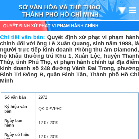
QUYẾT ĐỊNH XỬ PHẠT VI PHẠM HÀNH CHÍNH
Chi tiết văn bản:
Quyết định xử phạt vi phạm hàn
chính đối với ông Lê Xuân Quang, sinh năm 1988, là
người trực tiếp kinh doanh Phòng thu âm Diamond,
hộ khẩu thường trú Khu 1, Xuân Lộc, huyện Thanh
Thủy, tỉnh Phú Thọ, vi phạm hành chính tại địa điểm
kinh doanh số 248 đường Vành Đai Trong, phường
Bình Trị Đông B, quận Bình Tân, Thành phố Hồ Chí
Minh
Số văn bản
2972
Ký hiệu văn
QĐ-XPVPHC
bản
Ngày ban
12-07-2019
hành
Ngày có hiệu
12-07-2019