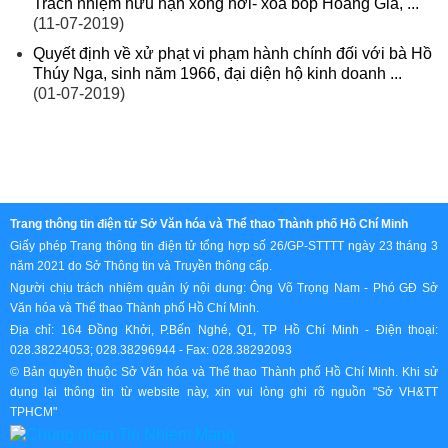
Trách nhiệm hữu hạn xông hơi- xoa bóp Hoàng Gia, ...
(11-07-2019)
Quyết định về xử phạt vi phạm hành chính đối với bà Hồ
Thúy Nga, sinh năm 1966, đại diện hộ kinh doanh ...
(01-07-2019)
Trang thông tin điện tử Sở Văn hóa và Thể thao Thành phố Hồ Chí Minh
Giấy phép Trang thông tin điện tử tổng hợp số 26/GP-STTTT ngày 23 tháng 3
năm 2021 do Sở Thông tin và Truyền thông cấp.
Người chịu trách nhiệm quản lý nội dung: Ông Võ Trọng Nam - Phó GĐ Sở
Văn hóa và Thể thao Thành phố Hồ Chí Minh.
Địa chỉ: 164 Đồng Khởi, P.Bến Nghé, Q1, TP Hồ Chí Minh - Điện thoại:
028.38224053; 028.38296944 - Fax: 028.38292093
© Bản quyền thuộc Sở Văn hóa và Thể thao Thành phố Hồ Chí Minh. Khi sử
dụng lại thông tin từ website này, xin vui lòng ghi rõ nguồn "Sở VH&TT
TPHCM"