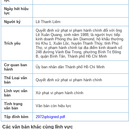
lực
Ngày hết hiệu
lực
Người ký
Lê Thanh Liêm
Quyết định xử phạt vi phạm hành chính đối với ông
Lê Xuân Quang, sinh năm 1988, là người trực tiếp
kinh doanh Phòng thu âm Diamond, hộ khẩu thường
Trích yếu
trú Khu 1, Xuân Lộc, huyện Thanh Thủy, tỉnh Phú
Thọ, vi phạm hành chính tại địa điểm kinh doanh số
248 đường Vành Đai Trong, phường Bình Trị Đông
B, quận Bình Tân, Thành phố Hồ Chí Minh
Cơ quan ban
Ủy ban nhân dân Thành phố Hồ Chí Minh
hành
Thể Loại văn
Quyết định xử phạt vi phạm hành chính
bản
Lĩnh vực văn
Xử phạt vi phạm hành chính
bản
Tình trạng
Văn bản còn hiệu lực
văn bản
Tệp đính kèm
2972qdsigned.pdf
Các văn bản khác cùng lĩnh vực