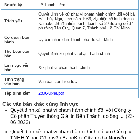
Người ký
Lê Thanh Liêm
Quyết định về xử phạt vi phạm hành chính đối với bà
Hồ Thúy Nga, sinh năm 1966, đại diện hộ kinh doanh
Trích yếu
Karaoke 39, địa điểm kinh doanh số 39 đường số 37,
phường Tân Quy, Quận 7, Thành phố Hồ Chí Minh
Cơ quan ban
Ủy ban nhân dân Thành phố Hồ Chí Minh
hành
Thể Loại văn
Quyết định xử phạt vi phạm hành chính
bản
Lĩnh vực văn
Xử phạt vi phạm hành chính
bản
Tình trạng
Văn bản còn hiệu lực
văn bản
Tệp đính kèm
2806-ubnd.pdf
Các văn bản khác cùng lĩnh vực
Quyết định xử phạt vi phạm hành chính đối với Công ty
Cổ phần Truyền thông Giải trí Bến Thành, do ông ...
(23-
06-2023)
Quyết định xử phạt vi phạm hành chính đối với Công ty
TNHH Y học Cổ truyền BangKok City, do bà Nguyễn ...