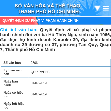
QUYẾT ĐỊNH XỬ PHẠT VI PHẠM HÀNH CHÍNH
Chi tiết văn bản:
Quyết định về xử phạt vi phạm
hành chính đối với bà Hồ Thúy Nga, sinh năm 1966,
đại diện hộ kinh doanh Karaoke 39, địa điểm kinh
doanh số 39 đường số 37, phường Tân Quy, Quận
7, Thành phố Hồ Chí Minh
Số văn bản
2806
Ký hiệu văn
QĐ-XPVPHC
bản
Ngày ban
01-07-2019
hành
Ngày có hiệu
01-07-2019
lực
Ngày hết hiệu
lực