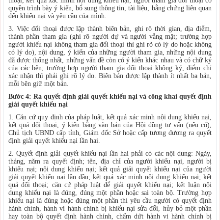
thoại, kết quả xác minh nội dung khiếu nại; người tham gia đối thoại có
quyền trình bày ý kiến, bổ sung thông tin, tài liệu, bằng chứng liên quan
đến khiếu nại và yêu cầu của mình.
3. Việc đối thoại được lập thành biên bản, ghi rõ thời gian, địa điểm,
thành phần tham gia (ghi rõ người dự và người vắng mặt; trường hợp
người khiếu nại không tham gia đối thoại thì ghi rõ có lý do hoặc không
có lý do), nội dung, ý kiến của những người tham gia, những nội dung
đã được thống nhất, những vấn đề còn có ý kiến khác nhau và có chữ ký
của các bên; trường hợp người tham gia đối thoại không ký, điểm chỉ
xác nhận thì phải ghi rõ lý do. Biên bản được lập thành ít nhất ba bản,
mỗi bên giữ một bản.
Bước 4: Ra
q
uyết định giải quyết khiếu nại và công khai quy
ết
định
giải quyết khiếu nại
1. Căn cứ quy định của pháp luật, kết quả xác minh nội dung khiếu nại,
kết quả đối thoại, ý kiến bằng văn bản của Hội đồng tư vấn (nếu có),
Chủ tịch UBND cấp tỉnh, Giám đốc Sở hoặc cấp tương đương ra quyết
định giải quyết khiếu nại lần hai.
2. Quyết định giải quyết khiếu nại lần hai phải có các nội dung: Ngày,
tháng, năm ra quyết định; tên, địa chỉ của người khiếu nại, người bị
khiếu nại; nội dung khiếu nại; kết quả giải quyết khiếu nại của người
giải quyết khiếu nại lần đầu; kết quả xác minh nội dung khiếu nại; kết
quả đối thoại; căn cứ pháp luật để giải quyết khiếu nại; kết luận nội
dung khiếu nại là đúng, đúng một phần hoặc sai toàn bộ. Trường hợp
khiếu nại là đúng hoặc đúng một phần thì yêu cầu người có quyết định
hành chính, hành vi hành chính bị khiếu nại sửa đổi, hủy bỏ một phần
hay toàn bộ quyết định hành chính, chấm dứt hành vi hành chính bị