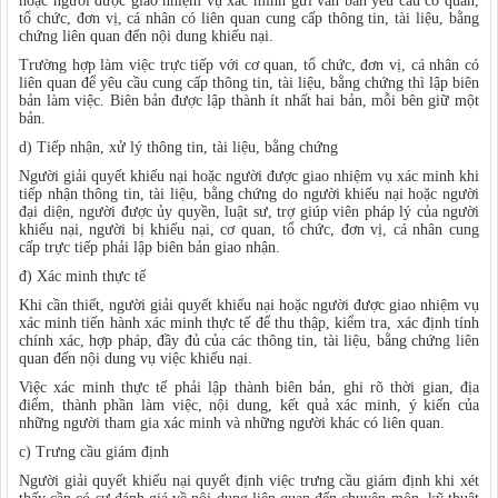
hoặc người được giao nhiệm vụ xác minh gửi văn bản yêu cầu cơ quan,
tổ chức, đơn vị, cá nhân có liên quan cung cấp thông tin, tài liệu, bằng
chứng liên quan đến nội dung khiếu nại.
Trường hợp làm việc trực tiếp với cơ quan, tổ chức, đơn vị, cá nhân có
liên quan để yêu cầu cung cấp thông tin, tài liệu, bằng chứng thì lập biên
bản làm việc. Biên bản được lập thành ít nhất hai bản, mỗi bên giữ một
bản.
d) Tiếp nhận, xử lý thông tin, tài liệu, bằng chứng
Người giải quyết khiếu nại hoặc người được giao nhiệm vụ xác minh khi
tiếp nhận thông tin, tài liệu, bằng chứng do người khiếu nại hoặc người
đại diện, người được ủy quyền, luật sư, trợ giúp viên pháp lý của người
khiếu nại, người bị khiếu nại, cơ quan, tổ chức, đơn vị, cá nhân cung
cấp trực tiếp phải lập biên bản giao nhận.
đ) Xác minh thực tế
Khi cần thiết, người giải quyết khiếu nại hoặc người được giao nhiệm vụ
xác minh tiến hành xác minh thực tế để thu thập, kiểm tra, xác định tính
chính xác, hợp pháp, đầy đủ của các thông tin, tài liệu, bằng chứng liên
quan đến nội dung vụ việc khiếu nại.
Việc xác minh thực tế phải lập thành biên bản, ghi rõ thời gian, địa
điểm, thành phần làm việc, nội dung, kết quả xác minh, ý kiến của
những người tham gia xác minh và những người khác có liên quan.
c) Trưng cầu giám định
Người giải quyết khiếu nại quyết định việc trưng cầu giám định khi xét