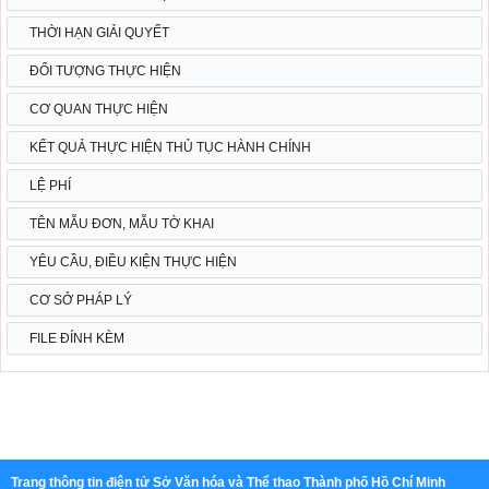
THỜI HẠN GIẢI QUYẾT
ĐỐI TƯỢNG THỰC HIỆN
CƠ QUAN THỰC HIỆN
KẾT QUẢ THỰC HIỆN THỦ TỤC HÀNH CHÍNH
LỆ PHÍ
TÊN MẪU ĐƠN, MẪU TỜ KHAI
YÊU CẦU, ĐIỀU KIỆN THỰC HIỆN
CƠ SỞ PHÁP LÝ
FILE ĐÍNH KÈM
Trang thông tin điện tử Sở Văn hóa và Thể thao Thành phố Hồ Chí Minh