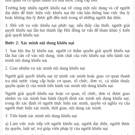
liên quan và cơ quan thanh tra nhà nước cùng cấp biết.
Trường hợp nhiều người khiếu nại về cùng một nội dung và cử người
đại diện để thực hiện việc khiếu nại thì văn bản thông báo việc thụ lý
hoặc không thụ lý được gửi đến một trong số những người đại diện.
3. Đối với vụ việc khiếu nại phức tạp, nếu thấy cần thiết, người giải
quyết khiếu nại lần hai thành lập Hội đồng tư vấn để tham khảo ý kiến
giải quyết khiếu nại.
Bước 2: Xác minh nội dung khiếu nại
1. Sau khi thụ lý khiếu nại, người có thẩm quyền giải quyết khiếu nại
lần hai căn cứ vào nội dung, tính chất của việc khiếu nại tiến hành xác
minh nội dung khiếu nại.
2. Giao nhiệm vụ xác minh nội dung khiếu nại
Người giải quyết khiếu nại tự mình xác minh hoặc giao cơ quan thanh
tra nhà nước cùng cấp hoặc cơ quan, tổ chức, đơn vị, cá nhân thuộc
quyền quản lý của mình tiến hành xác minh nội dung khiếu nại.
Người giải quyết khiếu nại hoặc cơ quan, tổ chức, đơn vị được giao
nhiệm vụ xác minh ban hành Quyết định xác minh nội dung khiếu nại,
trong đó xác định rõ người thực hiện xác minh, quyền và nghĩa vụ của
người thực hiện xác minh, thời gian, nội dung xác minh.
3. Tiến hành xác minh nội dung khiếu nại
a) Làm việc trực tiếp với người khiếu nại, người đại diện, người được
ủy quyền, luật sư, trợ giúp viên pháp lý của người khiếu nại