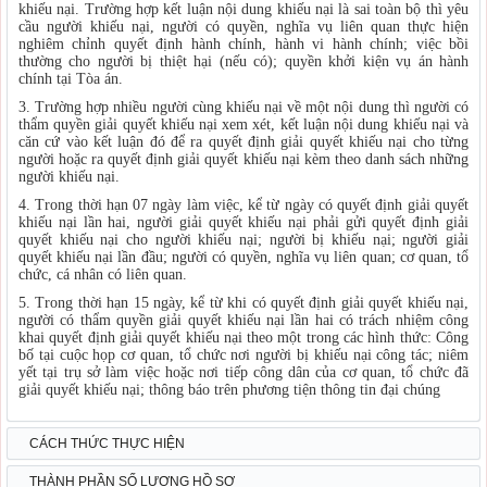
khiếu nại. Trường hợp kết luận nội dung khiếu nại là sai toàn bộ thì yêu
cầu người khiếu nại, người có quyền, nghĩa vụ liên quan thực hiện
nghiêm chỉnh quyết định hành chính, hành vi hành chính; việc bồi
thường cho người bị thiệt hại (nếu có); quyền khởi kiện vụ án hành
chính tại Tòa án.
3. Trường hợp nhiều người cùng khiếu nại về một nội dung thì người có
thẩm quyền giải quyết khiếu nại xem xét, kết luận nội dung khiếu nại và
căn cứ vào kết luận đó để ra quyết định giải quyết khiếu nại cho từng
người hoặc ra quyết định giải quyết khiếu nại kèm theo danh sách những
người khiếu nại.
4. Trong thời hạn 07 ngày làm việc, kể từ ngày có quyết định giải quyết
khiếu nại lần hai, người giải quyết khiếu nại phải gửi quyết định giải
quyết khiếu nại cho người khiếu nại; người bị khiếu nại; người giải
quyết khiếu nại lần đầu; người có quyền, nghĩa vụ liên quan; cơ quan, tổ
chức, cá nhân có liên quan.
5. Trong thời hạn 15 ngày, kể từ khi có quyết định giải quyết khiếu nại,
người có thẩm quyền giải quyết khiếu nại lần hai có trách nhiệm công
khai quyết định giải quyết khiếu nại theo một trong các hình thức: Công
bố tại cuộc họp cơ quan, tổ chức nơi người bị khiếu nại công tác; niêm
yết tại trụ sở làm việc hoặc nơi tiếp công dân của cơ quan, tổ chức đã
giải quyết khiếu nại; thông báo trên phương tiện thông tin đại chúng
CÁCH THỨC THỰC HIỆN
THÀNH PHẦN SỐ LƯỢNG HỒ SƠ