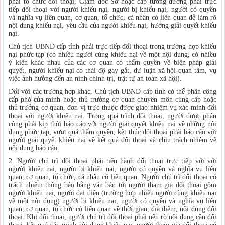
phải tổ chức đối thoại, Giám đốc Sở hoặc cấp tương đương phải trực
tiếp đối thoại với người khiếu nại, người bị khiếu nại, người có quyền
và nghĩa vụ liên quan, cơ quan, tổ chức, cá nhân có liên quan để làm rõ
nội dung khiếu nại, yêu cầu của người khiếu nại, hướng giải quyết khiếu
nại.
Chủ tịch UBND cấp tỉnh phải trực tiếp đối thoại trong trường hợp khiếu
nại phức tạp (có nhiều người cùng khiếu nại về một nội dung, có nhiều
ý kiến khác nhau của các cơ quan có thẩm quyền về biện pháp giải
quyết, người khiếu nại có thái độ gay gắt, dư luận xã hội quan tâm, vụ
việc ảnh hưởng đến an ninh chính trị, trật tự an toàn xã hội).
Đối với các trường hợp khác, Chủ tịch UBND cấp tỉnh có thể phân công
cấp phó của mình hoặc thủ trưởng cơ quan chuyên môn cùng cấp hoặc
thủ trưởng cơ quan, đơn vị trực thuộc được giao nhiệm vụ xác minh đối
thoại với người khiếu nại. Trong quá trình đối thoại, người được phân
công phải kịp thời báo cáo với người giải quyết khiếu nại về những nội
dung phức tạp, vượt quá thẩm quyền; kết thúc đối thoại phải báo cáo với
người giải quyết khiếu nại về kết quả đối thoại và chịu trách nhiệm về
nội dung báo cáo.
2. Người chủ trì đối thoại phải tiến hành đối thoại trực tiếp với với
người khiếu nại, người bị khiếu nại, người có quyền và nghĩa vụ liên
quan, cơ quan, tổ chức, cá nhân có liên quan. Người chủ trì đối thoại có
trách nhiệm thông báo bằng văn bản tới người tham gia đối thoại gồm
người khiếu nại, người đại diện (trường hợp nhiều người cùng khiếu nại
về một nội dung) người bị khiếu nại, người có quyền và nghĩa vụ liên
quan, cơ quan, tổ chức có liên quan về thời gian, địa điểm, nội dung đối
thoại. Khi đối thoại, người chủ trì đối thoại phải nêu rõ nội dung cần đối