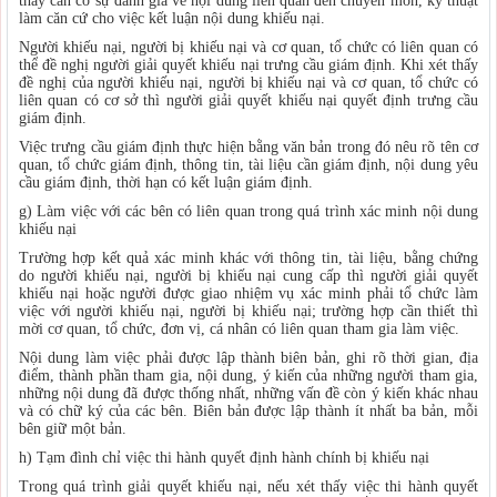
thấy cần có sự đánh giá về nội dung liên quan đến chuyên môn, kỹ thuật
làm căn cứ cho việc kết luận nội dung khiếu nại.
Người khiếu nại, người bị khiếu nại và cơ quan, tổ chức có liên quan có
thể đề nghị người giải quyết khiếu nại trưng cầu giám định. Khi xét thấy
đề nghị của người khiếu nại, người bị khiếu nại và cơ quan, tổ chức có
liên quan có cơ sở thì người giải quyết khiếu nại quyết định trưng cầu
giám định.
Việc trưng cầu giám định thực hiện bằng văn bản trong đó nêu rõ tên cơ
quan, tổ chức giám định, thông tin, tài liệu cần giám định, nội dung yêu
cầu giám định, thời hạn có kết luận giám định.
g) Làm việc với các bên có liên quan trong quá trình xác minh nội dung
khiếu nại
Trường hợp kết quả xác minh khác với thông tin, tài liệu, bằng chứng
do người khiếu nại, người bị khiếu nại cung cấp thì người giải quyết
khiếu nại hoặc người được giao nhiệm vụ xác minh phải tổ chức làm
việc với người khiếu nại, người bị khiếu nại; trường hợp cần thiết thì
mời cơ quan, tổ chức, đơn vị, cá nhân có liên quan tham gia làm việc.
Nội dung làm việc phải được lập thành biên bản, ghi rõ thời gian, địa
điểm, thành phần tham gia, nội dung, ý kiến của những người tham gia,
những nội dung đã được thống nhất, những vấn đề còn ý kiến khác nhau
và có chữ ký của các bên. Biên bản được lập thành ít nhất ba bản, mỗi
bên giữ một bản.
h) Tạm đình chỉ việc thi hành quyết định hành chính bị khiếu nại
Trong quá trình giải quyết khiếu nại, nếu xét thấy việc thi hành quyết