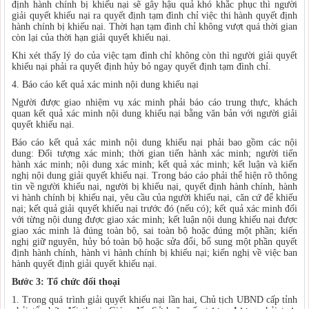
định hành chính bị khiếu nại sẽ gây hậu quả khó khắc phục thì người
giải quyết khiếu nại ra quyết định tạm đình chỉ việc thi hành quyết định
hành chính bị khiếu nại. Thời hạn tạm đình chỉ không vượt quá thời gian
còn lại của thời hạn giải quyết khiếu nại.
Khi xét thấy lý do của việc tạm đình chỉ không còn thì người giải quyết
khiếu nại phải ra quyết định hủy bỏ ngay quyết định tạm đình chỉ.
4. Báo cáo kết quả xác minh nội dung khiếu nại
Người được giao nhiệm vụ xác minh phải báo cáo trung thực, khách
quan kết quả xác minh nội dung khiếu nại bằng văn bản với người giải
quyết khiếu nại.
Báo cáo kết quả xác minh nội dung khiếu nại phải bao gồm các nội
dung: Đối tượng xác minh; thời gian tiến hành xác minh; người tiến
hành xác minh; nội dung xác minh; kết quả xác minh; kết luận và kiến
nghị nội dung giải quyết khiếu nại. Trong báo cáo phải thể hiện rõ thông
tin về người khiếu nại, người bị khiếu nại, quyết định hành chính, hành
vi hành chính bị khiếu nại, yêu cầu của người khiếu nại, căn cứ để khiếu
nại; kết quả giải quyết khiếu nại trước đó (nếu có); kết quả xác minh đối
với từng nội dung được giao xác minh; kết luận nội dung khiếu nại được
giao xác minh là đúng toàn bộ, sai toàn bộ hoặc đúng một phần; kiến
nghị giữ nguyên, hủy bỏ toàn bộ hoặc sửa đổi, bổ sung một phần quyết
định hành chính, hành vi hành chính bị khiếu nại; kiến nghị về việc ban
hành quyết định giải quyết khiếu nại.
Bước 3: Tổ chức đ
ố
i thoại
1. Trong quá trình giải quyết khiếu nại lần hai, Chủ tịch UBND cấp tỉnh